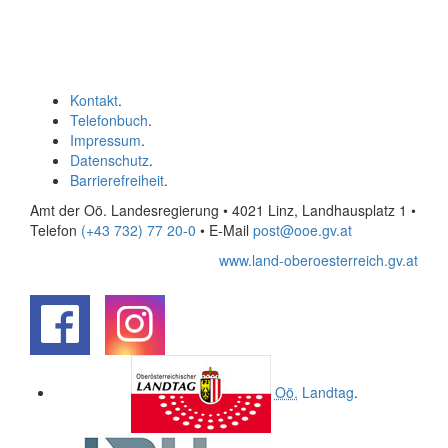
Kontakt
.
Telefonbuch
.
Impressum
.
Datenschutz
.
Barrierefreiheit
.
Amt der Oö. Landesregierung • 4021 Linz, Landhausplatz 1
•
Telefon
(+43 732) 77 20-0
• E-Mail
post@ooe.gv.at
www.land-oberoesterreich.gv.at
.
.
Oö.
Landtag
.