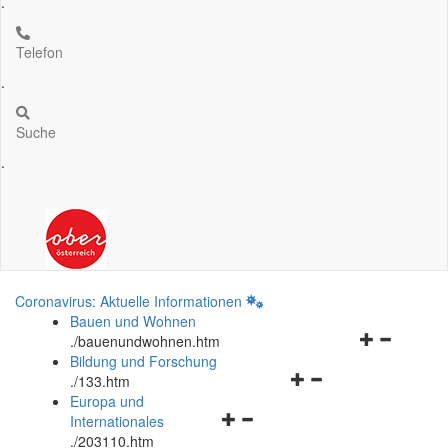
.
Telefon
.
Suche
.
Coronavirus: Aktuelle Informationen
Bauen und Wohnen
Navigationsm
.
/bauenundwohnen.htm
öffnen
Bildung und Forschung
Navigationsmenü
und
.
/133.htm
öffnen
schließen
Europa und
Navigationsmenü
und
Internationales
öffnen
schließen
.
/203110.htm