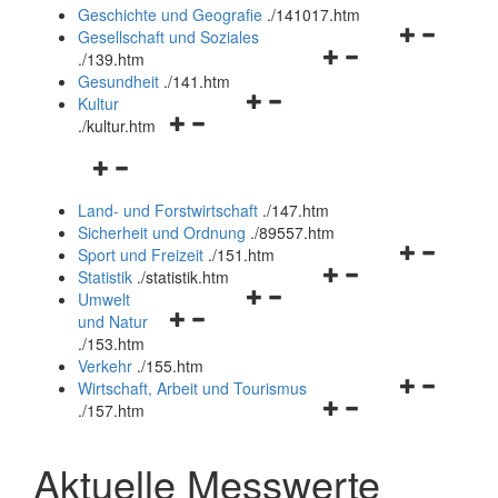
und
Geschichte und Geografie
.
/141017.htm
schließen
Navigationsm
Gesellschaft und Soziales
Navigationsmenü
öffnen
.
/139.htm
öffnen
und
Gesundheit
.
/141.htm
Navigationsmenü
und
schließen
Kultur
Navigationsmenü
öffnen
schließen
.
/kultur.htm
öffnen
und
Navigationsmenü
und
schließen
öffnen
schließen
Land- und Forstwirtschaft
.
/147.htm
und
Sicherheit und Ordnung
.
/89557.htm
schließen
Navigationsm
Sport und Freizeit
.
/151.htm
Navigationsmenü
öffnen
Statistik
.
/statistik.htm
Navigationsmenü
öffnen
und
Umwelt
Navigationsmenü
öffnen
und
schließen
und Natur
öffnen
und
schließen
.
/153.htm
und
schließen
Verkehr
.
/155.htm
schließen
Navigationsm
Wirtschaft, Arbeit und Tourismus
Navigationsmenü
öffnen
.
/157.htm
öffnen
und
und
schließen
Aktuelle Messwerte
schließen