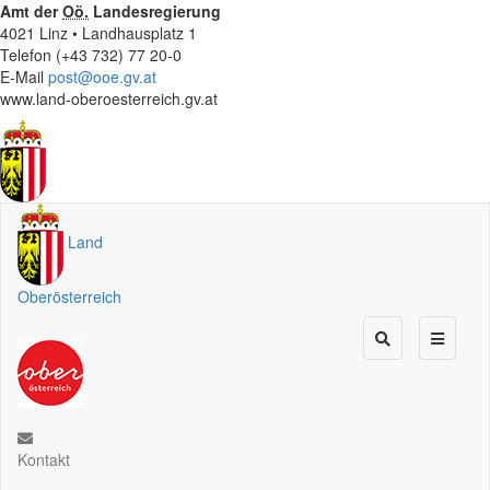
Amt der
Oö.
Landesregierung
4021 Linz • Landhausplatz 1
Telefon (+43 732) 77 20-0
E-Mail
post@ooe.gv.at
www.land-oberoesterreich.gv.at
Land
Oberösterreich
Kontakt