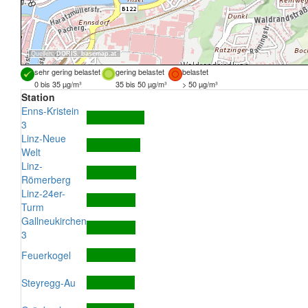
Quellen:
DORIS
,
basemap.at
sehr gering belastet
gering belastet
belastet
0 bis 35 µg/m³
35 bis 50 µg/m³
> 50 µg/m³
Station
Enns-Kristein
3
Linz-Neue
Welt
Linz-
Römerberg
Linz-24er-
Turm
Gallneukirchen
3
Feuerkogel
Steyregg-Au