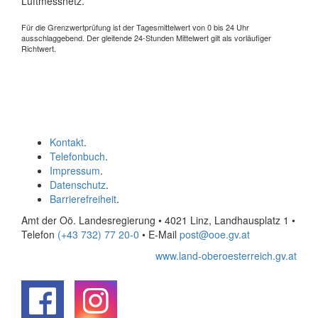
Luftmessnetz.
Für die Grenzwertprüfung ist der Tagesmittelwert von 0 bis 24 Uhr
ausschlaggebend. Der gleitende 24-Stunden Mittelwert gilt als vorläufiger
Richtwert.
Kontakt
.
Telefonbuch
.
Impressum
.
Datenschutz
.
Barrierefreiheit
.
Amt der Oö. Landesregierung • 4021 Linz, Landhausplatz 1
•
Telefon
(+43 732) 77 20-0
• E-Mail
post@ooe.gv.at
www.land-oberoesterreich.gv.at