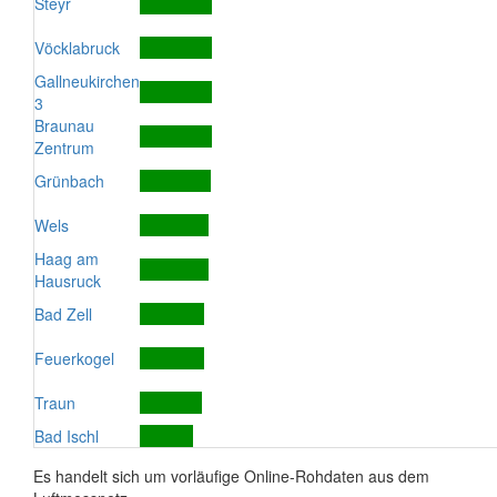
Steyr
Vöcklabruck
Gallneukirchen
3
Braunau
Zentrum
Grünbach
Wels
Haag am
Hausruck
Bad Zell
Feuerkogel
Traun
Bad Ischl
Es handelt sich um vorläufige Online-Rohdaten aus dem