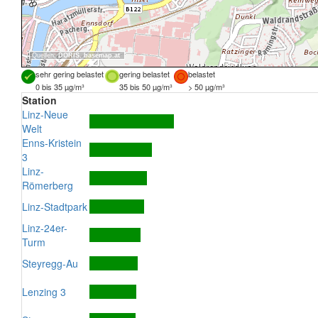
Quellen:
DORIS
,
basemap.at
sehr gering belastet
gering belastet
belastet
0 bis 35 µg/m³
35 bis 50 µg/m³
> 50 µg/m³
Station
Linz-Neue
Welt
Enns-Kristein
3
Linz-
Römerberg
Linz-Stadtpark
Linz-24er-
Turm
Steyregg-Au
Lenzing 3