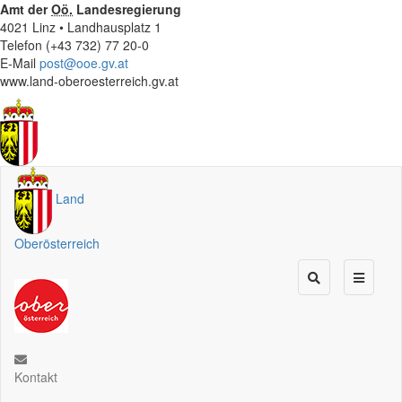
Amt der
Oö.
Landesregierung
4021 Linz • Landhausplatz 1
Telefon (+43 732) 77 20-0
E-Mail
post@ooe.gv.at
www.land-oberoesterreich.gv.at
Land
Oberösterreich
Kontakt