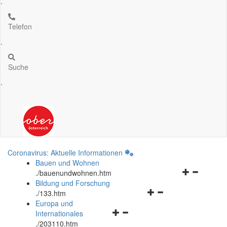
.
Telefon
.
Suche
.
Coronavirus: Aktuelle Informationen
Bauen und Wohnen
Navigationsm
.
/bauenundwohnen.htm
öffnen
Bildung und Forschung
Navigationsmenü
und
.
/133.htm
öffnen
schließen
Europa und
Navigationsmenü
und
Internationales
öffnen
schließen
.
/203110.htm