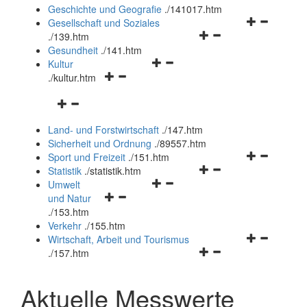
und
Geschichte und Geografie
.
/141017.htm
schließen
Navigationsm
Gesellschaft und Soziales
Navigationsmenü
öffnen
.
/139.htm
öffnen
und
Gesundheit
.
/141.htm
Navigationsmenü
und
schließen
Kultur
Navigationsmenü
öffnen
schließen
.
/kultur.htm
öffnen
und
Navigationsmenü
und
schließen
öffnen
schließen
Land- und Forstwirtschaft
.
/147.htm
und
Sicherheit und Ordnung
.
/89557.htm
schließen
Navigationsm
Sport und Freizeit
.
/151.htm
Navigationsmenü
öffnen
Statistik
.
/statistik.htm
Navigationsmenü
öffnen
und
Umwelt
Navigationsmenü
öffnen
und
schließen
und Natur
öffnen
und
schließen
.
/153.htm
und
schließen
Verkehr
.
/155.htm
schließen
Navigationsm
Wirtschaft, Arbeit und Tourismus
Navigationsmenü
öffnen
.
/157.htm
öffnen
und
und
schließen
Aktuelle Messwerte
schließen