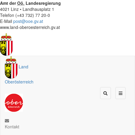
Amt der
Oö.
Landesregierung
4021 Linz • Landhausplatz 1
Telefon (+43 732) 77 20-0
E-Mail
post@ooe.gv.at
www.land-oberoesterreich.gv.at
Land
Oberösterreich
Kontakt