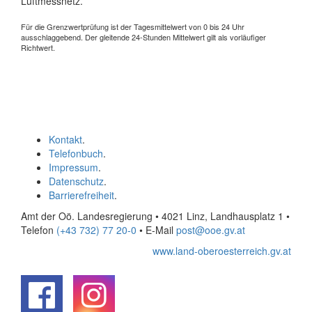
Luftmessnetz.
Für die Grenzwertprüfung ist der Tagesmittelwert von 0 bis 24 Uhr
ausschlaggebend. Der gleitende 24-Stunden Mittelwert gilt als vorläufiger
Richtwert.
Kontakt
.
Telefonbuch
.
Impressum
.
Datenschutz
.
Barrierefreiheit
.
Amt der Oö. Landesregierung • 4021 Linz, Landhausplatz 1
•
Telefon
(+43 732) 77 20-0
• E-Mail
post@ooe.gv.at
www.land-oberoesterreich.gv.at