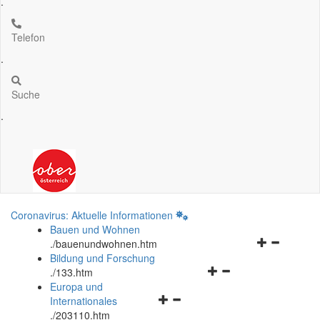
.
Telefon
.
Suche
.
Coronavirus: Aktuelle Informationen
Bauen und Wohnen
Navigationsm
.
/bauenundwohnen.htm
öffnen
Bildung und Forschung
Navigationsmenü
und
.
/133.htm
öffnen
schließen
Europa und
Navigationsmenü
und
Internationales
öffnen
schließen
.
/203110.htm