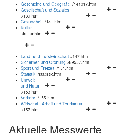
und
Geschichte und Geografie
.
/141017.htm
schließen
Navigationsm
Gesellschaft und Soziales
Navigationsmenü
öffnen
.
/139.htm
öffnen
und
Gesundheit
.
/141.htm
Navigationsmenü
und
schließen
Kultur
Navigationsmenü
öffnen
schließen
.
/kultur.htm
öffnen
und
Navigationsmenü
und
schließen
öffnen
schließen
Land- und Forstwirtschaft
.
/147.htm
und
Sicherheit und Ordnung
.
/89557.htm
schließen
Navigationsm
Sport und Freizeit
.
/151.htm
Navigationsmenü
öffnen
Statistik
.
/statistik.htm
Navigationsmenü
öffnen
und
Umwelt
Navigationsmenü
öffnen
und
schließen
und Natur
öffnen
und
schließen
.
/153.htm
und
schließen
Verkehr
.
/155.htm
schließen
Navigationsm
Wirtschaft, Arbeit und Tourismus
Navigationsmenü
öffnen
.
/157.htm
öffnen
und
und
schließen
Aktuelle Messwerte
schließen