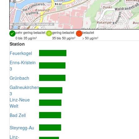
Quellen:
DORIS
,
basemap.at
sehr gering belastet
gering belastet
belastet
0 bis 35 µg/m³
35 bis 50 µg/m³
> 50 µg/m³
Station
Feuerkogel
Enns-Kristein
3
Grünbach
Gallneukirchen
3
Linz-Neue
Welt
Bad Zell
Steyregg-Au
Linz-