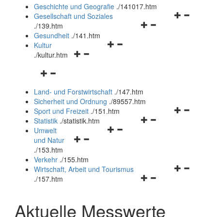
und
Geschichte und Geografie
.
/141017.htm
schließen
Navigationsm
Gesellschaft und Soziales
Navigationsmenü
öffnen
.
/139.htm
öffnen
und
Gesundheit
.
/141.htm
Navigationsmenü
und
schließen
Kultur
Navigationsmenü
öffnen
schließen
.
/kultur.htm
öffnen
und
Navigationsmenü
und
schließen
öffnen
schließen
Land- und Forstwirtschaft
.
/147.htm
und
Sicherheit und Ordnung
.
/89557.htm
schließen
Navigationsm
Sport und Freizeit
.
/151.htm
Navigationsmenü
öffnen
Statistik
.
/statistik.htm
Navigationsmenü
öffnen
und
Umwelt
Navigationsmenü
öffnen
und
schließen
und Natur
öffnen
und
schließen
.
/153.htm
und
schließen
Verkehr
.
/155.htm
schließen
Navigationsm
Wirtschaft, Arbeit und Tourismus
Navigationsmenü
öffnen
.
/157.htm
öffnen
und
und
schließen
Aktuelle Messwerte
schließen