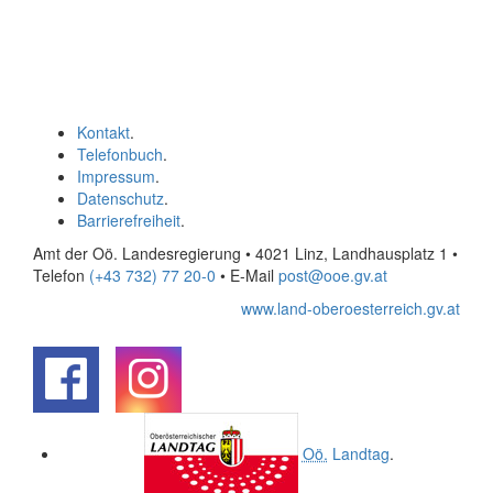
Kontakt
.
Telefonbuch
.
Impressum
.
Datenschutz
.
Barrierefreiheit
.
Amt der Oö. Landesregierung • 4021 Linz, Landhausplatz 1
•
Telefon
(+43 732) 77 20-0
• E-Mail
post@ooe.gv.at
www.land-oberoesterreich.gv.at
.
.
Oö.
Landtag
.