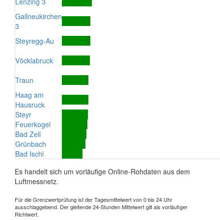
Lenzing 3
Gallneukirchen
3
Steyregg-Au
Vöcklabruck
Traun
Haag am
Hausruck
Steyr
Feuerkogel
Bad Zell
Grünbach
Bad Ischl
Es handelt sich um vorläufige Online-Rohdaten aus dem
Luftmessnetz.
Für die Grenzwertprüfung ist der Tagesmittelwert von 0 bis 24 Uhr
ausschlaggebend. Der gleitende 24-Stunden Mittelwert gilt als vorläufiger
Richtwert.