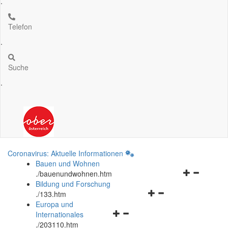
.
Telefon
.
Suche
.
Coronavirus: Aktuelle Informationen
Bauen und Wohnen
Navigationsm
.
/bauenundwohnen.htm
öffnen
Bildung und Forschung
Navigationsmenü
und
.
/133.htm
öffnen
schließen
Europa und
Navigationsmenü
und
Internationales
öffnen
schließen
.
/203110.htm