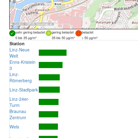
Quellen:
DORIS
,
basemap.at
sehr gering belastet
gering belastet
belastet
0 bis 35 µg/m³
35 bis 50 µg/m³
> 50 µg/m³
Station
Linz-Neue
Welt
Enns-Kristein
3
Linz-
Römerberg
Linz-Stadtpark
Linz-24er-
Turm
Braunau
Zentrum
Wels