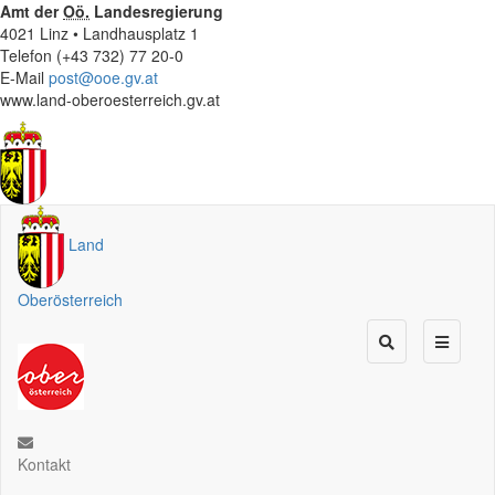
Amt der
Oö.
Landesregierung
4021 Linz • Landhausplatz 1
Telefon (+43 732) 77 20-0
E-Mail
post@ooe.gv.at
www.land-oberoesterreich.gv.at
Land
Oberösterreich
Kontakt