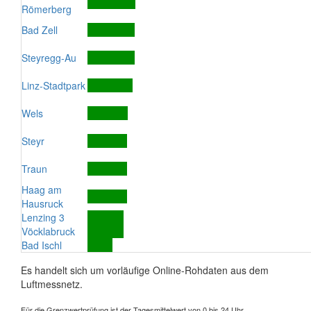
Römerberg
Bad Zell
Steyregg-Au
Linz-Stadtpark
Wels
Steyr
Traun
Haag am
Hausruck
Lenzing 3
Vöcklabruck
Bad Ischl
Es handelt sich um vorläufige Online-Rohdaten aus dem
Luftmessnetz.
Für die Grenzwertprüfung ist der Tagesmittelwert von 0 bis 24 Uhr