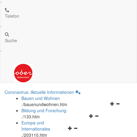
.
Telefon
.
Suche
.
Coronavirus: Aktuelle Informationen
Bauen und Wohnen
Navigationsm
.
/bauenundwohnen.htm
öffnen
Bildung und Forschung
Navigationsmenü
und
.
/133.htm
öffnen
schließen
Europa und
Navigationsmenü
und
Internationales
öffnen
schließen
.
/203110.htm