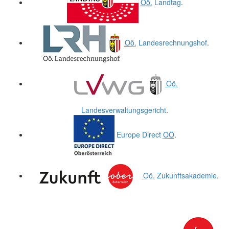
Oö.
Landtag
.
Oö.
Landesrechnungshof
.
Oö.
Landesverwaltungsgericht
.
Europe Direct
OÖ
.
Oö.
Zukunftsakademie
.