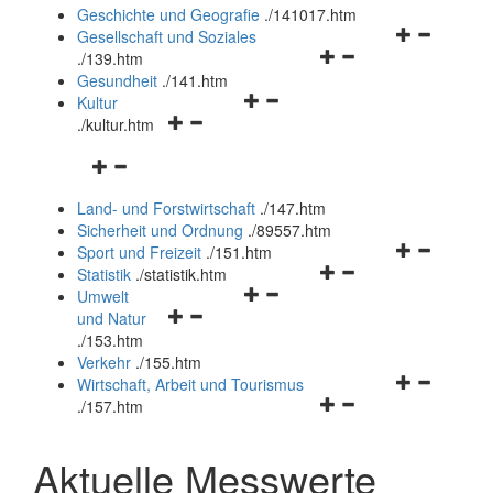
und
Geschichte und Geografie
.
/141017.htm
schließen
Navigationsm
Gesellschaft und Soziales
Navigationsmenü
öffnen
.
/139.htm
öffnen
und
Gesundheit
.
/141.htm
Navigationsmenü
und
schließen
Kultur
Navigationsmenü
öffnen
schließen
.
/kultur.htm
öffnen
und
Navigationsmenü
und
schließen
öffnen
schließen
Land- und Forstwirtschaft
.
/147.htm
und
Sicherheit und Ordnung
.
/89557.htm
schließen
Navigationsm
Sport und Freizeit
.
/151.htm
Navigationsmenü
öffnen
Statistik
.
/statistik.htm
Navigationsmenü
öffnen
und
Umwelt
Navigationsmenü
öffnen
und
schließen
und Natur
öffnen
und
schließen
.
/153.htm
und
schließen
Verkehr
.
/155.htm
schließen
Navigationsm
Wirtschaft, Arbeit und Tourismus
Navigationsmenü
öffnen
.
/157.htm
öffnen
und
und
schließen
Aktuelle Messwerte
schließen