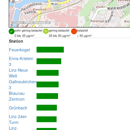
Quellen:
DORIS
,
basemap.at
sehr gering belastet
gering belastet
belastet
0 bis 35 µg/m³
35 bis 50 µg/m³
> 50 µg/m³
Station
Feuerkogel
Enns-Kristein
3
Linz-Neue
Welt
Gallneukirchen
3
Braunau
Zentrum
Grünbach
Linz-24er-
Turm
Linz-