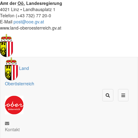
Amt der
Oö.
Landesregierung
4021 Linz • Landhausplatz 1
Telefon (+43 732) 77 20-0
E-Mail
post@ooe.gv.at
www.land-oberoesterreich.gv.at
Land
Oberösterreich
Kontakt