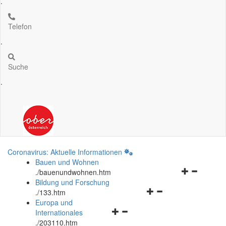
.
Telefon
.
Suche
.
Coronavirus: Aktuelle Informationen
Bauen und Wohnen
Navigationsm
.
/bauenundwohnen.htm
öffnen
Bildung und Forschung
Navigationsmenü
und
.
/133.htm
öffnen
schließen
Europa und
Navigationsmenü
und
Internationales
öffnen
schließen
.
/203110.htm