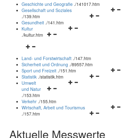
und
Geschichte und Geografie
.
/141017.htm
schließen
Navigationsm
Gesellschaft und Soziales
Navigationsmenü
öffnen
.
/139.htm
öffnen
und
Gesundheit
.
/141.htm
Navigationsmenü
und
schließen
Kultur
Navigationsmenü
öffnen
schließen
.
/kultur.htm
öffnen
und
Navigationsmenü
und
schließen
öffnen
schließen
Land- und Forstwirtschaft
.
/147.htm
und
Sicherheit und Ordnung
.
/89557.htm
schließen
Navigationsm
Sport und Freizeit
.
/151.htm
Navigationsmenü
öffnen
Statistik
.
/statistik.htm
Navigationsmenü
öffnen
und
Umwelt
Navigationsmenü
öffnen
und
schließen
und Natur
öffnen
und
schließen
.
/153.htm
und
schließen
Verkehr
.
/155.htm
schließen
Navigationsm
Wirtschaft, Arbeit und Tourismus
Navigationsmenü
öffnen
.
/157.htm
öffnen
und
und
schließen
Aktuelle Messwerte
schließen