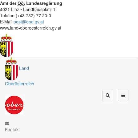
Amt der
Oö.
Landesregierung
4021 Linz • Landhausplatz 1
Telefon (+43 732) 77 20-0
E-Mail
post@ooe.gv.at
www.land-oberoesterreich.gv.at
Land
Oberösterreich
Kontakt