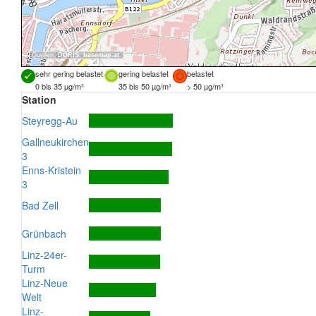
Quellen:
DORIS
,
basemap.at
sehr gering belastet
gering belastet
belastet
0 bis 35 µg/m³
35 bis 50 µg/m³
> 50 µg/m³
Station
Steyregg-Au
Gallneukirchen
3
Enns-Kristein
3
Bad Zell
Grünbach
Linz-24er-
Turm
Linz-Neue
Welt
Linz-