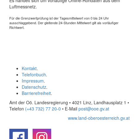
Es handelt sich um vorläufige Online-Rohdaten aus dem
Luftmessnetz.
Für die Grenzwertprüfung ist der Tagesmittelwert von 0 bis 24 Uhr
ausschlaggebend. Der gleitende 24-Stunden Mittelwert gilt als vorläufiger
Richtwert.
Kontakt
.
Telefonbuch
.
Impressum
.
Datenschutz
.
Barrierefreiheit
.
Amt der Oö. Landesregierung • 4021 Linz, Landhausplatz 1
•
Telefon
(+43 732) 77 20-0
• E-Mail
post@ooe.gv.at
www.land-oberoesterreich.gv.at