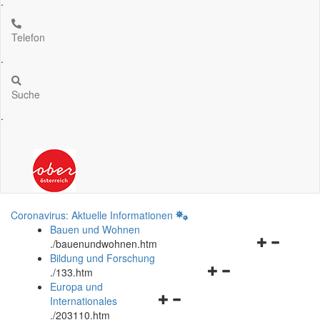
.
Telefon
.
Suche
.
Coronavirus: Aktuelle Informationen
Bauen und Wohnen
Navigationsm
.
/bauenundwohnen.htm
öffnen
Bildung und Forschung
Navigationsmenü
und
.
/133.htm
öffnen
schließen
Europa und
Navigationsmenü
und
Internationales
öffnen
schließen
.
/203110.htm