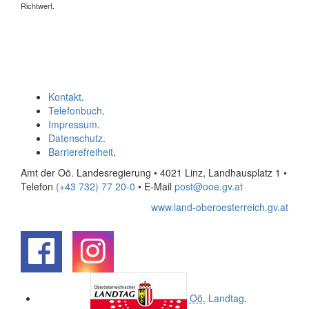
Richtwert.
Kontakt
.
Telefonbuch
.
Impressum
.
Datenschutz
.
Barrierefreiheit
.
Amt der Oö. Landesregierung • 4021 Linz, Landhausplatz 1
•
Telefon
(+43 732) 77 20-0
• E-Mail
post@ooe.gv.at
www.land-oberoesterreich.gv.at
.
.
Oö.
Landtag
.