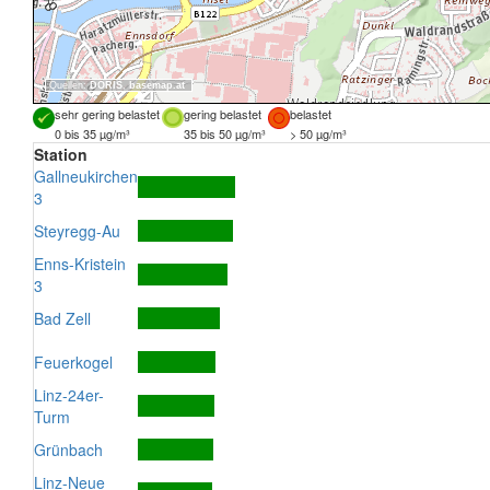
Quellen:
DORIS
,
basemap.at
sehr gering belastet
gering belastet
belastet
0 bis 35 µg/m³
35 bis 50 µg/m³
> 50 µg/m³
Station
Gallneukirchen
3
Steyregg-Au
Enns-Kristein
3
Bad Zell
Feuerkogel
Linz-24er-
Turm
Grünbach
Linz-Neue