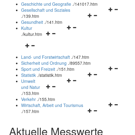
und
Geschichte und Geografie
.
/141017.htm
schließen
Navigationsm
Gesellschaft und Soziales
Navigationsmenü
öffnen
.
/139.htm
öffnen
und
Gesundheit
.
/141.htm
Navigationsmenü
und
schließen
Kultur
Navigationsmenü
öffnen
schließen
.
/kultur.htm
öffnen
und
Navigationsmenü
und
schließen
öffnen
schließen
Land- und Forstwirtschaft
.
/147.htm
und
Sicherheit und Ordnung
.
/89557.htm
schließen
Navigationsm
Sport und Freizeit
.
/151.htm
Navigationsmenü
öffnen
Statistik
.
/statistik.htm
Navigationsmenü
öffnen
und
Umwelt
Navigationsmenü
öffnen
und
schließen
und Natur
öffnen
und
schließen
.
/153.htm
und
schließen
Verkehr
.
/155.htm
schließen
Navigationsm
Wirtschaft, Arbeit und Tourismus
Navigationsmenü
öffnen
.
/157.htm
öffnen
und
und
schließen
Aktuelle Messwerte
schließen