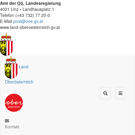
Amt der
Oö.
Landesregierung
4021 Linz • Landhausplatz 1
Telefon (+43 732) 77 20-0
E-Mail
post@ooe.gv.at
www.land-oberoesterreich.gv.at
Land
Oberösterreich
Kontakt