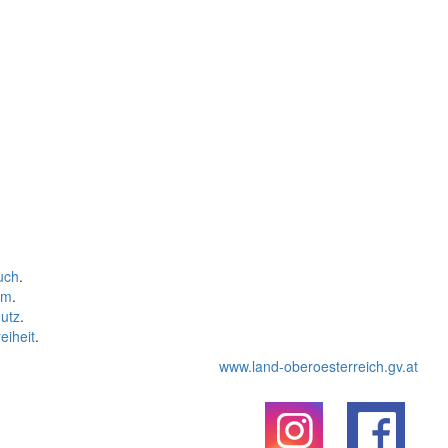
uch
.
um
.
utz
.
eiheit
.
www.land-oberoesterreich.gv.at