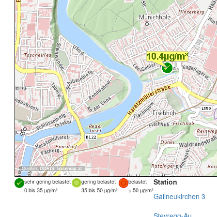
Quellen:
DORIS
,
basemap.at
Station
sehr gering belastet
gering belastet
belastet
0 bis 35 µg/m³
35 bis 50 µg/m³
> 50 µg/m³
Gallneukirchen 3
Steyregg-Au