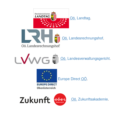
Oö.
Landtag
.
Oö.
Landesrechnungshof
.
Oö.
Landesverwaltungsgericht
.
Europe Direct
OÖ
.
Oö.
Zukunftsakademie
.