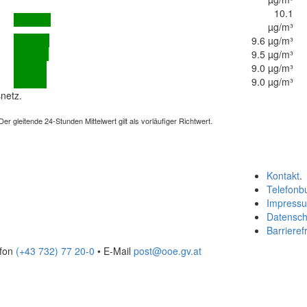
10.1
µg/m³
9.6 µg/m³
9.5 µg/m³
9.0 µg/m³
9.0 µg/m³
netz.
 gleitende 24-Stunden Mittelwert gilt als vorläufiger Richtwert.
Kontakt
.
Telefonb
Impress
Datensch
Barrierefr
efon
(+43 732) 77 20-0
• E-Mail
post@ooe.gv.at