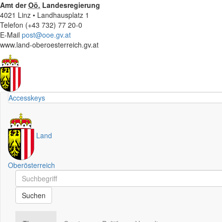
Amt der
Oö.
Landesregierung
4021 Linz • Landhausplatz 1
Telefon (+43 732) 77 20-0
E-Mail
post@ooe.gv.at
www.land-oberoesterreich.gv.at
Accesskeys
Land
Oberösterreich
Schnellsuche
Schnellsuche
Suchen