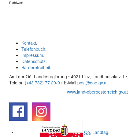
Richtwert.
Kontakt
.
Telefonbuch
.
Impressum
.
Datenschutz
.
Barrierefreiheit
.
Amt der Oö. Landesregierung • 4021 Linz, Landhausplatz 1
•
Telefon
(+43 732) 77 20-0
• E-Mail
post@ooe.gv.at
www.land-oberoesterreich.gv.at
.
.
Oö.
Landtag
.