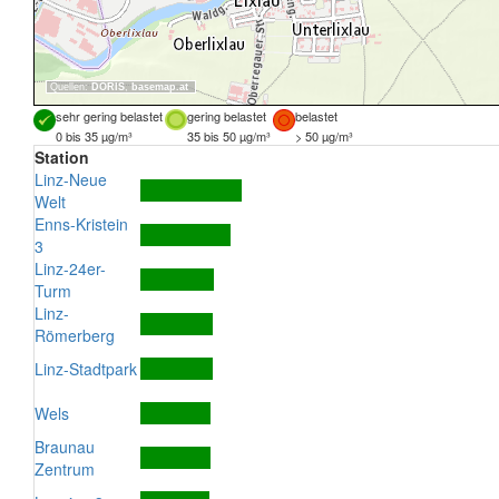
Quellen:
DORIS
,
basemap.at
sehr gering belastet
gering belastet
belastet
0 bis 35 µg/m³
35 bis 50 µg/m³
> 50 µg/m³
Station
Linz-Neue
Welt
Enns-Kristein
3
Linz-24er-
Turm
Linz-
Römerberg
Linz-Stadtpark
Wels
Braunau
Zentrum