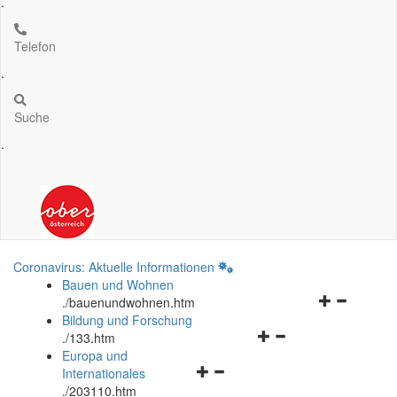
.
Telefon
.
Suche
.
Coronavirus: Aktuelle Informationen
Bauen und Wohnen
Navigationsm
.
/bauenundwohnen.htm
öffnen
Bildung und Forschung
Navigationsmenü
und
.
/133.htm
öffnen
schließen
Europa und
Navigationsmenü
und
Internationales
öffnen
schließen
.
/203110.htm