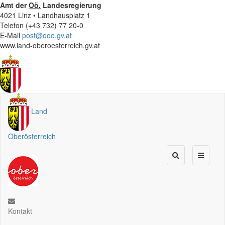
Amt der
Oö.
Landesregierung
4021 Linz • Landhausplatz 1
Telefon (+43 732) 77 20-0
E-Mail
post@ooe.gv.at
www.land-oberoesterreich.gv.at
Land
Oberösterreich
Kontakt