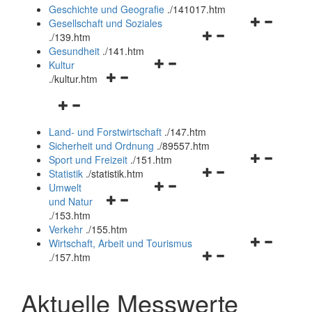
und
Geschichte und Geografie
.
/141017.htm
schließen
Navigationsm
Gesellschaft und Soziales
Navigationsmenü
öffnen
.
/139.htm
öffnen
und
Gesundheit
.
/141.htm
Navigationsmenü
und
schließen
Kultur
Navigationsmenü
öffnen
schließen
.
/kultur.htm
öffnen
und
Navigationsmenü
und
schließen
öffnen
schließen
Land- und Forstwirtschaft
.
/147.htm
und
Sicherheit und Ordnung
.
/89557.htm
schließen
Navigationsm
Sport und Freizeit
.
/151.htm
Navigationsmenü
öffnen
Statistik
.
/statistik.htm
Navigationsmenü
öffnen
und
Umwelt
Navigationsmenü
öffnen
und
schließen
und Natur
öffnen
und
schließen
.
/153.htm
und
schließen
Verkehr
.
/155.htm
schließen
Navigationsm
Wirtschaft, Arbeit und Tourismus
Navigationsmenü
öffnen
.
/157.htm
öffnen
und
und
schließen
Aktuelle Messwerte
schließen