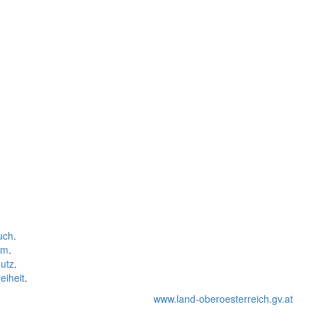
uch
.
um
.
utz
.
eiheit
.
www.land-oberoesterreich.gv.at