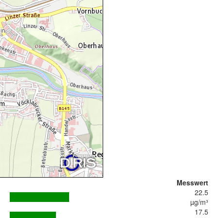
Messwert
22.5
µg/m³
17.5