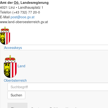
Amt der
Oö.
Landesregierung
4021 Linz • Landhausplatz 1
Telefon (+43 732) 77 20-0
E-Mail
post@ooe.gv.at
www.land-oberoesterreich.gv.at
Accesskeys
Land
Oberösterreich
Schnellsuche
Schnellsuche
Suchen