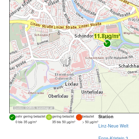
Quellen:
DORIS
,
basemap.at
Station
sehr gering belastet
gering belastet
belastet
0 bis 35 µg/m³
35 bis 50 µg/m³
> 50 µg/m³
Linz-Neue Welt
Enns-Kristein 3