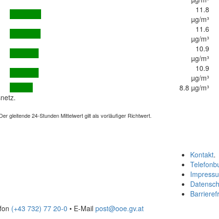
11.8
µg/m³
11.6
µg/m³
10.9
µg/m³
10.9
µg/m³
8.8 µg/m³
netz.
 gleitende 24-Stunden Mittelwert gilt als vorläufiger Richtwert.
Kontakt
.
Telefonb
Impress
Datensch
Barrierefr
efon
(+43 732) 77 20-0
• E-Mail
post@ooe.gv.at