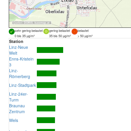
Quellen:
DORIS
,
basemap.at
sehr gering belastet
gering belastet
belastet
0 bis 35 µg/m³
35 bis 50 µg/m³
> 50 µg/m³
Station
Linz-Neue
Welt
Enns-Kristein
3
Linz-
Römerberg
Linz-Stadtpark
Linz-24er-
Turm
Braunau
Zentrum
Wels