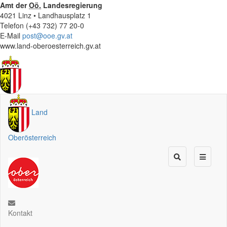
Amt der
Oö.
Landesregierung
4021 Linz • Landhausplatz 1
Telefon (+43 732) 77 20-0
E-Mail
post@ooe.gv.at
www.land-oberoesterreich.gv.at
Land
Oberösterreich
Kontakt