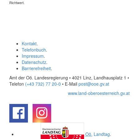
Richtwert.
Kontakt
.
Telefonbuch
.
Impressum
.
Datenschutz
.
Barrierefreiheit
.
Amt der Oö. Landesregierung • 4021 Linz, Landhausplatz 1
•
Telefon
(+43 732) 77 20-0
• E-Mail
post@ooe.gv.at
www.land-oberoesterreich.gv.at
.
.
Oö.
Landtag
.