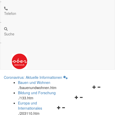
.
Telefon
.
Suche
.
Coronavirus: Aktuelle Informationen
Bauen und Wohnen
Navigationsm
.
/bauenundwohnen.htm
öffnen
Bildung und Forschung
Navigationsmenü
und
.
/133.htm
öffnen
schließen
Europa und
Navigationsmenü
und
Internationales
öffnen
schließen
.
/203110.htm