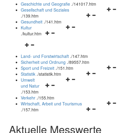
und
Geschichte und Geografie
.
/141017.htm
schließen
Navigationsm
Gesellschaft und Soziales
Navigationsmenü
öffnen
.
/139.htm
öffnen
und
Gesundheit
.
/141.htm
Navigationsmenü
und
schließen
Kultur
Navigationsmenü
öffnen
schließen
.
/kultur.htm
öffnen
und
Navigationsmenü
und
schließen
öffnen
schließen
Land- und Forstwirtschaft
.
/147.htm
und
Sicherheit und Ordnung
.
/89557.htm
schließen
Navigationsm
Sport und Freizeit
.
/151.htm
Navigationsmenü
öffnen
Statistik
.
/statistik.htm
Navigationsmenü
öffnen
und
Umwelt
Navigationsmenü
öffnen
und
schließen
und Natur
öffnen
und
schließen
.
/153.htm
und
schließen
Verkehr
.
/155.htm
schließen
Navigationsm
Wirtschaft, Arbeit und Tourismus
Navigationsmenü
öffnen
.
/157.htm
öffnen
und
und
schließen
Aktuelle Messwerte
schließen