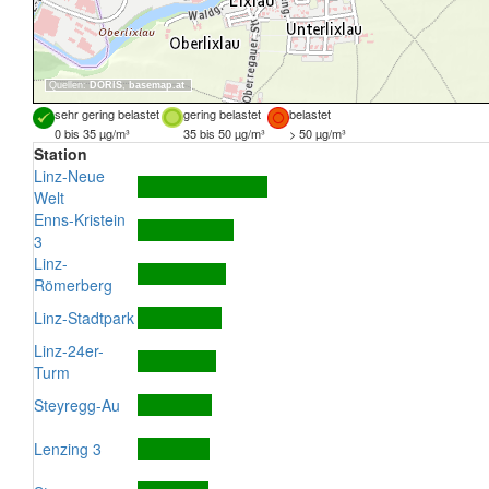
Quellen:
DORIS
,
basemap.at
sehr gering belastet
gering belastet
belastet
0 bis 35 µg/m³
35 bis 50 µg/m³
> 50 µg/m³
Station
Linz-Neue
Welt
Enns-Kristein
3
Linz-
Römerberg
Linz-Stadtpark
Linz-24er-
Turm
Steyregg-Au
Lenzing 3