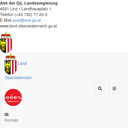
Amt der
Oö.
Landesregierung
4021 Linz • Landhausplatz 1
Telefon (+43 732) 77 20-0
E-Mail
post@ooe.gv.at
www.land-oberoesterreich.gv.at
Land
Oberösterreich
Kontakt