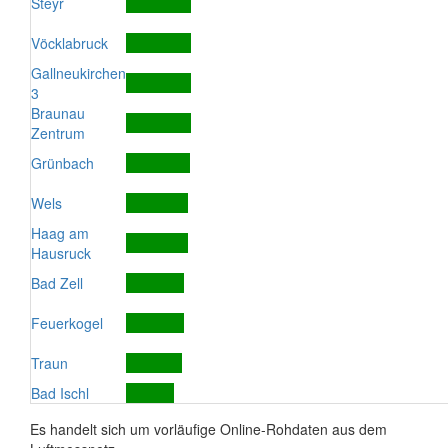
Steyr
Vöcklabruck
Gallneukirchen
3
Braunau
Zentrum
Grünbach
Wels
Haag am
Hausruck
Bad Zell
Feuerkogel
Traun
Bad Ischl
Es handelt sich um vorläufige Online-Rohdaten aus dem