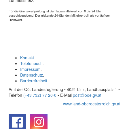
Luftmessnetz.
Für die Grenzwertprüfung ist der Tagesmittelwert von 0 bis 24 Uhr
ausschlaggebend. Der gleitende 24-Stunden Mittelwert gilt als vorläufiger
Richtwert.
Kontakt
.
Telefonbuch
.
Impressum
.
Datenschutz
.
Barrierefreiheit
.
Amt der Oö. Landesregierung • 4021 Linz, Landhausplatz 1
•
Telefon
(+43 732) 77 20-0
• E-Mail
post@ooe.gv.at
www.land-oberoesterreich.gv.at