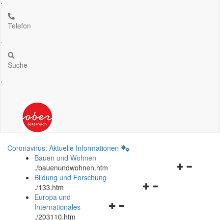
.
Telefon
.
Suche
.
Coronavirus: Aktuelle Informationen
Bauen und Wohnen
Navigationsm
.
/bauenundwohnen.htm
öffnen
Bildung und Forschung
Navigationsmenü
und
.
/133.htm
öffnen
schließen
Europa und
Navigationsmenü
und
Internationales
öffnen
schließen
.
/203110.htm