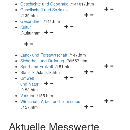
und
Geschichte und Geografie
.
/141017.htm
schließen
Navigationsm
Gesellschaft und Soziales
Navigationsmenü
öffnen
.
/139.htm
öffnen
und
Gesundheit
.
/141.htm
Navigationsmenü
und
schließen
Kultur
Navigationsmenü
öffnen
schließen
.
/kultur.htm
öffnen
und
Navigationsmenü
und
schließen
öffnen
schließen
Land- und Forstwirtschaft
.
/147.htm
und
Sicherheit und Ordnung
.
/89557.htm
schließen
Navigationsm
Sport und Freizeit
.
/151.htm
Navigationsmenü
öffnen
Statistik
.
/statistik.htm
Navigationsmenü
öffnen
und
Umwelt
Navigationsmenü
öffnen
und
schließen
und Natur
öffnen
und
schließen
.
/153.htm
und
schließen
Verkehr
.
/155.htm
schließen
Navigationsm
Wirtschaft, Arbeit und Tourismus
Navigationsmenü
öffnen
.
/157.htm
öffnen
und
und
schließen
Aktuelle Messwerte
schließen