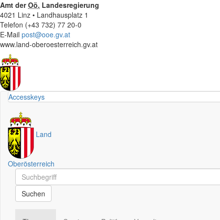
Amt der
Oö.
Landesregierung
4021 Linz • Landhausplatz 1
Telefon (+43 732) 77 20-0
E-Mail
post@ooe.gv.at
www.land-oberoesterreich.gv.at
Accesskeys
Land
Oberösterreich
Schnellsuche
Schnellsuche
Suchen