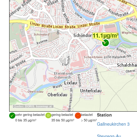
Quellen:
DORIS
,
basemap.at
Station
sehr gering belastet
gering belastet
belastet
0 bis 35 µg/m³
35 bis 50 µg/m³
> 50 µg/m³
Gallneukirchen 3
Steyregg-Au