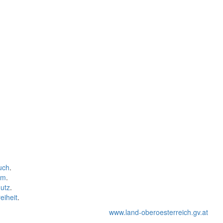
uch
.
um
.
utz
.
eiheit
.
www.land-oberoesterreich.gv.at