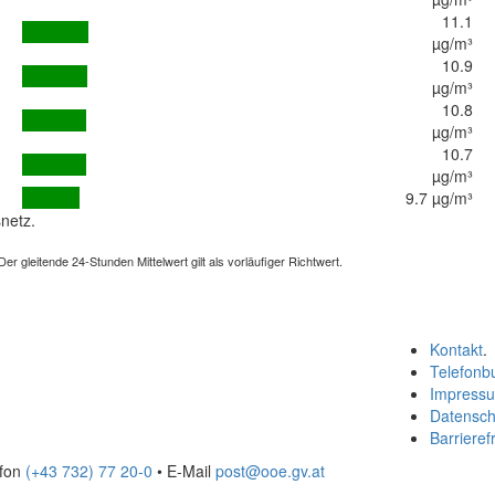
11.1
µg/m³
10.9
µg/m³
10.8
µg/m³
10.7
µg/m³
9.7 µg/m³
netz.
 gleitende 24-Stunden Mittelwert gilt als vorläufiger Richtwert.
Kontakt
.
Telefonb
Impress
Datensch
Barrierefr
efon
(+43 732) 77 20-0
• E-Mail
post@ooe.gv.at