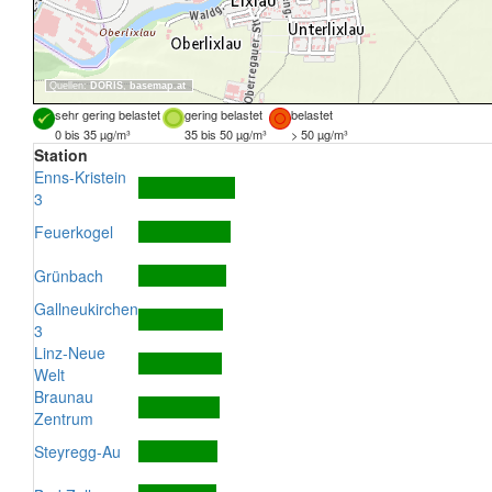
Quellen:
DORIS
,
basemap.at
sehr gering belastet
gering belastet
belastet
0 bis 35 µg/m³
35 bis 50 µg/m³
> 50 µg/m³
Station
Enns-Kristein
3
Feuerkogel
Grünbach
Gallneukirchen
3
Linz-Neue
Welt
Braunau
Zentrum
Steyregg-Au