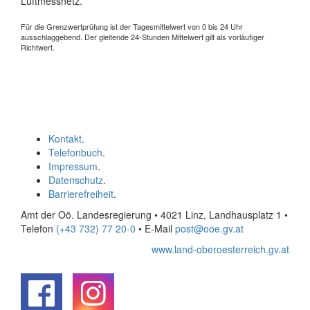
Luftmessnetz.
Für die Grenzwertprüfung ist der Tagesmittelwert von 0 bis 24 Uhr
ausschlaggebend. Der gleitende 24-Stunden Mittelwert gilt als vorläufiger
Richtwert.
Kontakt
.
Telefonbuch
.
Impressum
.
Datenschutz
.
Barrierefreiheit
.
Amt der Oö. Landesregierung • 4021 Linz, Landhausplatz 1
•
Telefon
(+43 732) 77 20-0
• E-Mail
post@ooe.gv.at
www.land-oberoesterreich.gv.at