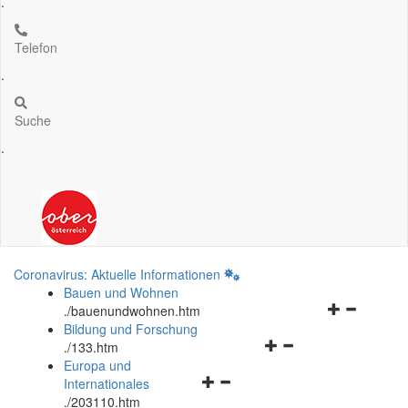
.
Telefon
.
Suche
.
Coronavirus: Aktuelle Informationen
Bauen und Wohnen
Navigationsm
.
/bauenundwohnen.htm
öffnen
Bildung und Forschung
Navigationsmenü
und
.
/133.htm
öffnen
schließen
Europa und
Navigationsmenü
und
Internationales
öffnen
schließen
.
/203110.htm