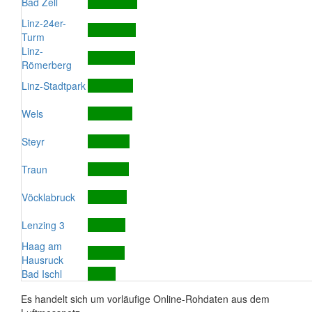
Bad Zell
Linz-24er-
Turm
Linz-
Römerberg
Linz-Stadtpark
Wels
Steyr
Traun
Vöcklabruck
Lenzing 3
Haag am
Hausruck
Bad Ischl
Es handelt sich um vorläufige Online-Rohdaten aus dem