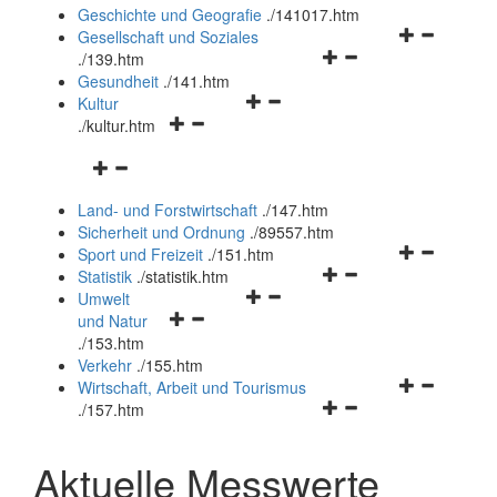
und
Geschichte und Geografie
.
/141017.htm
schließen
Navigationsm
Gesellschaft und Soziales
Navigationsmenü
öffnen
.
/139.htm
öffnen
und
Gesundheit
.
/141.htm
Navigationsmenü
und
schließen
Kultur
Navigationsmenü
öffnen
schließen
.
/kultur.htm
öffnen
und
Navigationsmenü
und
schließen
öffnen
schließen
Land- und Forstwirtschaft
.
/147.htm
und
Sicherheit und Ordnung
.
/89557.htm
schließen
Navigationsm
Sport und Freizeit
.
/151.htm
Navigationsmenü
öffnen
Statistik
.
/statistik.htm
Navigationsmenü
öffnen
und
Umwelt
Navigationsmenü
öffnen
und
schließen
und Natur
öffnen
und
schließen
.
/153.htm
und
schließen
Verkehr
.
/155.htm
schließen
Navigationsm
Wirtschaft, Arbeit und Tourismus
Navigationsmenü
öffnen
.
/157.htm
öffnen
und
und
schließen
Aktuelle Messwerte
schließen