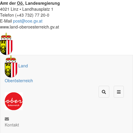
Amt der
Oö.
Landesregierung
4021 Linz • Landhausplatz 1
Telefon (+43 732) 77 20-0
E-Mail
post@ooe.gv.at
www.land-oberoesterreich.gv.at
Land
Oberösterreich
Kontakt