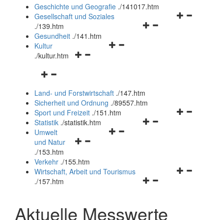
und
Geschichte und Geografie
.
/141017.htm
schließen
Navigationsm
Gesellschaft und Soziales
Navigationsmenü
öffnen
.
/139.htm
öffnen
und
Gesundheit
.
/141.htm
Navigationsmenü
und
schließen
Kultur
Navigationsmenü
öffnen
schließen
.
/kultur.htm
öffnen
und
Navigationsmenü
und
schließen
öffnen
schließen
Land- und Forstwirtschaft
.
/147.htm
und
Sicherheit und Ordnung
.
/89557.htm
schließen
Navigationsm
Sport und Freizeit
.
/151.htm
Navigationsmenü
öffnen
Statistik
.
/statistik.htm
Navigationsmenü
öffnen
und
Umwelt
Navigationsmenü
öffnen
und
schließen
und Natur
öffnen
und
schließen
.
/153.htm
und
schließen
Verkehr
.
/155.htm
schließen
Navigationsm
Wirtschaft, Arbeit und Tourismus
Navigationsmenü
öffnen
.
/157.htm
öffnen
und
und
schließen
Aktuelle Messwerte
schließen