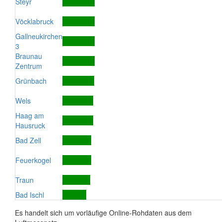
Steyr
Vöcklabruck
Gallneukirchen
3
Braunau
Zentrum
Grünbach
Wels
Haag am
Hausruck
Bad Zell
Feuerkogel
Traun
Bad Ischl
Es handelt sich um vorläufige Online-Rohdaten aus dem