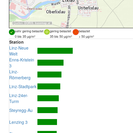
Quellen:
DORIS
,
basemap.at
sehr gering belastet
gering belastet
belastet
0 bis 35 µg/m³
35 bis 50 µg/m³
> 50 µg/m³
Station
Linz-Neue
Welt
Enns-Kristein
3
Linz-
Römerberg
Linz-Stadtpark
Linz-24er-
Turm
Steyregg-Au
Lenzing 3