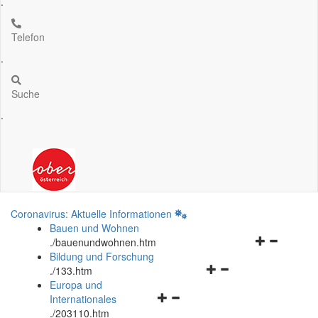
.
Telefon
.
Suche
.
Coronavirus: Aktuelle Informationen
Bauen und Wohnen
Navigationsm
.
/bauenundwohnen.htm
öffnen
Bildung und Forschung
Navigationsmenü
und
.
/133.htm
öffnen
schließen
Europa und
Navigationsmenü
und
Internationales
öffnen
schließen
.
/203110.htm