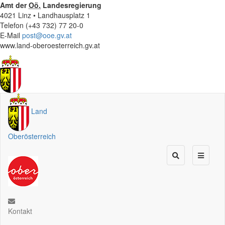
Amt der
Oö.
Landesregierung
4021 Linz • Landhausplatz 1
Telefon (+43 732) 77 20-0
E-Mail
post@ooe.gv.at
www.land-oberoesterreich.gv.at
Land
Oberösterreich
Kontakt