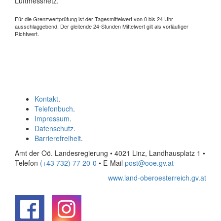
Luftmessnetz.
Für die Grenzwertprüfung ist der Tagesmittelwert von 0 bis 24 Uhr
ausschlaggebend. Der gleitende 24-Stunden Mittelwert gilt als vorläufiger
Richtwert.
Kontakt
.
Telefonbuch
.
Impressum
.
Datenschutz
.
Barrierefreiheit
.
Amt der Oö. Landesregierung • 4021 Linz, Landhausplatz 1
•
Telefon
(+43 732) 77 20-0
• E-Mail
post@ooe.gv.at
www.land-oberoesterreich.gv.at