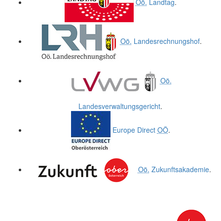
Oö.
Landtag
.
Oö.
Landesrechnungshof
.
Oö.
Landesverwaltungsgericht
.
Europe Direct
OÖ
.
Oö.
Zukunftsakademie
.