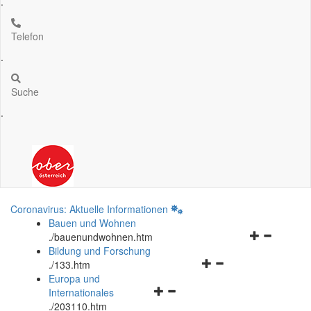
.
Telefon
.
Suche
.
Coronavirus: Aktuelle Informationen
Bauen und Wohnen
Navigationsm
.
/bauenundwohnen.htm
öffnen
Bildung und Forschung
Navigationsmenü
und
.
/133.htm
öffnen
schließen
Europa und
Navigationsmenü
und
Internationales
öffnen
schließen
.
/203110.htm