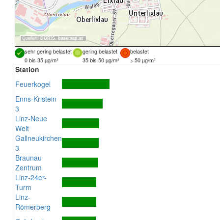
Quellen:
DORIS
,
basemap.at
sehr gering belastet
gering belastet
belastet
0 bis 35 µg/m³
35 bis 50 µg/m³
> 50 µg/m³
Station
Feuerkogel
Enns-Kristein
3
Linz-Neue
Welt
Gallneukirchen
3
Braunau
Zentrum
Linz-24er-
Turm
Linz-
Römerberg