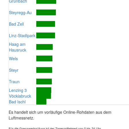
Grünbach
Steyregg-Au
Bad Zell
Linz-Stadtpark
Haag am
Hausruck
Wels
Steyr
Traun
Lenzing 3
Vöcklabruck
Bad Ischl
Es handelt sich um vorläufige Online-Rohdaten aus dem
Luftmessnetz.
Für die Grenzwertprüfung ist der Tagesmittelwert von 0 bis 24 Uhr