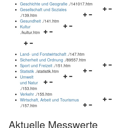
und
Geschichte und Geografie
.
/141017.htm
schließen
Navigationsm
Gesellschaft und Soziales
Navigationsmenü
öffnen
.
/139.htm
öffnen
und
Gesundheit
.
/141.htm
Navigationsmenü
und
schließen
Kultur
Navigationsmenü
öffnen
schließen
.
/kultur.htm
öffnen
und
Navigationsmenü
und
schließen
öffnen
schließen
Land- und Forstwirtschaft
.
/147.htm
und
Sicherheit und Ordnung
.
/89557.htm
schließen
Navigationsm
Sport und Freizeit
.
/151.htm
Navigationsmenü
öffnen
Statistik
.
/statistik.htm
Navigationsmenü
öffnen
und
Umwelt
Navigationsmenü
öffnen
und
schließen
und Natur
öffnen
und
schließen
.
/153.htm
und
schließen
Verkehr
.
/155.htm
schließen
Navigationsm
Wirtschaft, Arbeit und Tourismus
Navigationsmenü
öffnen
.
/157.htm
öffnen
und
und
schließen
Aktuelle Messwerte
schließen