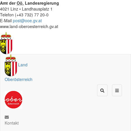
Amt der
Oö.
Landesregierung
4021 Linz • Landhausplatz 1
Telefon (+43 732) 77 20-0
E-Mail
post@ooe.gv.at
www.land-oberoesterreich.gv.at
Land
Oberösterreich
Kontakt