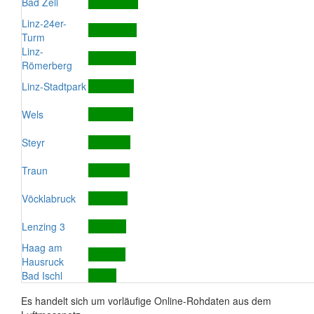
Bad Zell
Linz-24er-
Turm
Linz-
Römerberg
Linz-Stadtpark
Wels
Steyr
Traun
Vöcklabruck
Lenzing 3
Haag am
Hausruck
Bad Ischl
Es handelt sich um vorläufige Online-Rohdaten aus dem