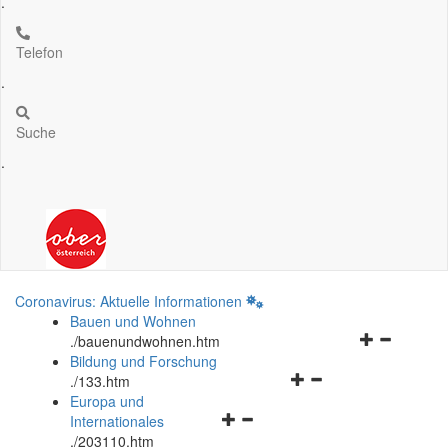
.
Telefon
.
Suche
.
Coronavirus: Aktuelle Informationen
Bauen und Wohnen
Navigationsm
.
/bauenundwohnen.htm
öffnen
Bildung und Forschung
Navigationsmenü
und
.
/133.htm
öffnen
schließen
Europa und
Navigationsmenü
und
Internationales
öffnen
schließen
.
/203110.htm