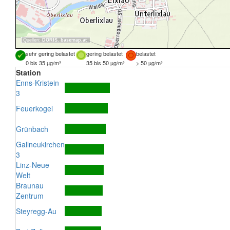
Quellen:
DORIS
,
basemap.at
sehr gering belastet
gering belastet
belastet
0 bis 35 µg/m³
35 bis 50 µg/m³
> 50 µg/m³
Station
Enns-Kristein
3
Feuerkogel
Grünbach
Gallneukirchen
3
Linz-Neue
Welt
Braunau
Zentrum
Steyregg-Au