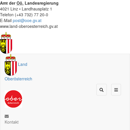
Amt der
Oö.
Landesregierung
4021 Linz • Landhausplatz 1
Telefon (+43 732) 77 20-0
E-Mail
post@ooe.gv.at
www.land-oberoesterreich.gv.at
Land
Oberösterreich
Kontakt