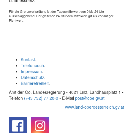
Luftmessnetz.
Für die Grenzwertprüfung ist der Tagesmittelwert von 0 bis 24 Uhr
ausschlaggebend. Der gleitende 24-Stunden Mittelwert gilt als vorläufiger
Richtwert.
Kontakt
.
Telefonbuch
.
Impressum
.
Datenschutz
.
Barrierefreiheit
.
Amt der Oö. Landesregierung • 4021 Linz, Landhausplatz 1
•
Telefon
(+43 732) 77 20-0
• E-Mail
post@ooe.gv.at
www.land-oberoesterreich.gv.at