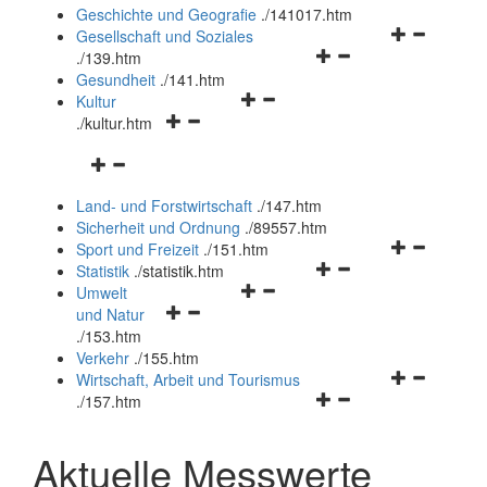
und
Geschichte und Geografie
.
/141017.htm
schließen
Navigationsm
Gesellschaft und Soziales
Navigationsmenü
öffnen
.
/139.htm
öffnen
und
Gesundheit
.
/141.htm
Navigationsmenü
und
schließen
Kultur
Navigationsmenü
öffnen
schließen
.
/kultur.htm
öffnen
und
Navigationsmenü
und
schließen
öffnen
schließen
Land- und Forstwirtschaft
.
/147.htm
und
Sicherheit und Ordnung
.
/89557.htm
schließen
Navigationsm
Sport und Freizeit
.
/151.htm
Navigationsmenü
öffnen
Statistik
.
/statistik.htm
Navigationsmenü
öffnen
und
Umwelt
Navigationsmenü
öffnen
und
schließen
und Natur
öffnen
und
schließen
.
/153.htm
und
schließen
Verkehr
.
/155.htm
schließen
Navigationsm
Wirtschaft, Arbeit und Tourismus
Navigationsmenü
öffnen
.
/157.htm
öffnen
und
und
schließen
Aktuelle Messwerte
schließen