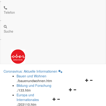
.
Telefon
.
Suche
.
Coronavirus: Aktuelle Informationen
Bauen und Wohnen
Navigationsm
.
/bauenundwohnen.htm
öffnen
Bildung und Forschung
Navigationsmenü
und
.
/133.htm
öffnen
schließen
Europa und
Navigationsmenü
und
Internationales
öffnen
schließen
.
/203110.htm