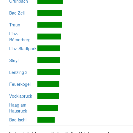
Grünbach
Bad Zell
Traun
Linz-
Römerberg
Linz-Stadtpark
Steyr
Lenzing 3
Feuerkogel
Vöcklabruck
Haag am
Hausruck
Bad Ischl