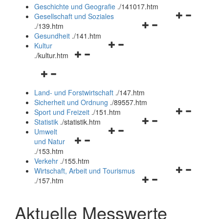
und
Geschichte und Geografie
.
/141017.htm
schließen
Navigationsm
Gesellschaft und Soziales
Navigationsmenü
öffnen
.
/139.htm
öffnen
und
Gesundheit
.
/141.htm
Navigationsmenü
und
schließen
Kultur
Navigationsmenü
öffnen
schließen
.
/kultur.htm
öffnen
und
Navigationsmenü
und
schließen
öffnen
schließen
Land- und Forstwirtschaft
.
/147.htm
und
Sicherheit und Ordnung
.
/89557.htm
schließen
Navigationsm
Sport und Freizeit
.
/151.htm
Navigationsmenü
öffnen
Statistik
.
/statistik.htm
Navigationsmenü
öffnen
und
Umwelt
Navigationsmenü
öffnen
und
schließen
und Natur
öffnen
und
schließen
.
/153.htm
und
schließen
Verkehr
.
/155.htm
schließen
Navigationsm
Wirtschaft, Arbeit und Tourismus
Navigationsmenü
öffnen
.
/157.htm
öffnen
und
und
schließen
Aktuelle Messwerte
schließen