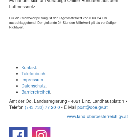
Es handelt sich um vorläufige Online-Rohdaten aus dem
Luftmessnetz.
Für die Grenzwertprüfung ist der Tagesmittelwert von 0 bis 24 Uhr
ausschlaggebend. Der gleitende 24-Stunden Mittelwert gilt als vorläufiger
Richtwert.
Kontakt
.
Telefonbuch
.
Impressum
.
Datenschutz
.
Barrierefreiheit
.
Amt der Oö. Landesregierung • 4021 Linz, Landhausplatz 1
•
Telefon
(+43 732) 77 20-0
• E-Mail
post@ooe.gv.at
www.land-oberoesterreich.gv.at