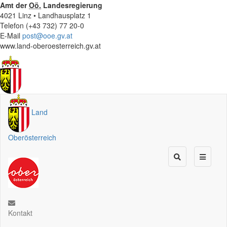
Amt der
Oö.
Landesregierung
4021 Linz • Landhausplatz 1
Telefon (+43 732) 77 20-0
E-Mail
post@ooe.gv.at
www.land-oberoesterreich.gv.at
Land
Oberösterreich
Kontakt