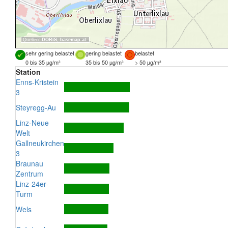
Quellen:
DORIS
,
basemap.at
sehr gering belastet
gering belastet
belastet
0 bis 35 µg/m³
35 bis 50 µg/m³
> 50 µg/m³
Station
Enns-Kristein
3
Steyregg-Au
Linz-Neue
Welt
Gallneukirchen
3
Braunau
Zentrum
Linz-24er-
Turm
Wels