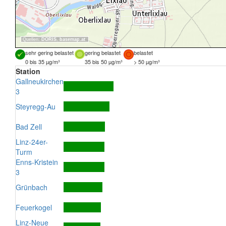
Quellen:
DORIS
,
basemap.at
sehr gering belastet
gering belastet
belastet
0 bis 35 µg/m³
35 bis 50 µg/m³
> 50 µg/m³
Station
Gallneukirchen
3
Steyregg-Au
Bad Zell
Linz-24er-
Turm
Enns-Kristein
3
Grünbach
Feuerkogel
Linz-Neue