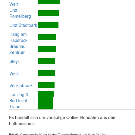
Welt
Linz-
Römerberg
Linz-Stadtpark
Haag am
Hausruck
Braunau
Zentrum
Steyr
Wels
Vöcklabruck
Lenzing 3
Bad Ischl
Traun
Es handelt sich um vorläufige Online-Rohdaten aus dem
Luftmessnetz.
Für die Grenzwertprüfung ist der Tagesmittelwert von 0 bis 24 Uhr