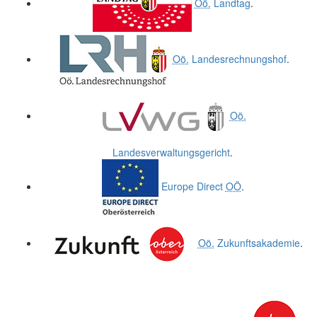
Oö.
Landtag
.
Oö.
Landesrechnungshof
.
Oö.
Landesverwaltungsgericht
.
Europe Direct
OÖ
.
Oö.
Zukunftsakademie
.