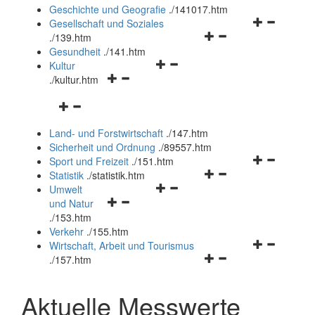
und
Geschichte und Geografie
.
/141017.htm
schließen
Navigationsm
Gesellschaft und Soziales
Navigationsmenü
öffnen
.
/139.htm
öffnen
und
Gesundheit
.
/141.htm
Navigationsmenü
und
schließen
Kultur
Navigationsmenü
öffnen
schließen
.
/kultur.htm
öffnen
und
Navigationsmenü
und
schließen
öffnen
schließen
Land- und Forstwirtschaft
.
/147.htm
und
Sicherheit und Ordnung
.
/89557.htm
schließen
Navigationsm
Sport und Freizeit
.
/151.htm
Navigationsmenü
öffnen
Statistik
.
/statistik.htm
Navigationsmenü
öffnen
und
Umwelt
Navigationsmenü
öffnen
und
schließen
und Natur
öffnen
und
schließen
.
/153.htm
und
schließen
Verkehr
.
/155.htm
schließen
Navigationsm
Wirtschaft, Arbeit und Tourismus
Navigationsmenü
öffnen
.
/157.htm
öffnen
und
und
schließen
Aktuelle Messwerte
schließen