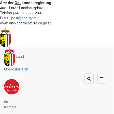
Amt der
Oö.
Landesregierung
4021 Linz • Landhausplatz 1
Telefon (+43 732) 77 20-0
E-Mail
post@ooe.gv.at
www.land-oberoesterreich.gv.at
Land
Oberösterreich
Kontakt