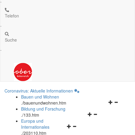
.
Telefon
.
Suche
.
Coronavirus: Aktuelle Informationen
Bauen und Wohnen
Navigationsm
.
/bauenundwohnen.htm
öffnen
Bildung und Forschung
Navigationsmenü
und
.
/133.htm
öffnen
schließen
Europa und
Navigationsmenü
und
Internationales
öffnen
schließen
.
/203110.htm