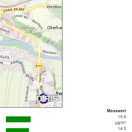
Messwert
15.6
µg/m³
14.5