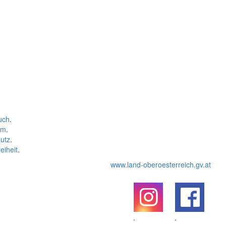
uch
.
um
.
utz
.
eiheit
.
www.land-oberoesterreich.gv.at
.
.