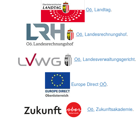
Oö.
Landtag
.
Oö.
Landesrechnungshof
.
Oö.
Landesverwaltungsgericht
.
Europe Direct
OÖ
.
Oö.
Zukunftsakademie
.