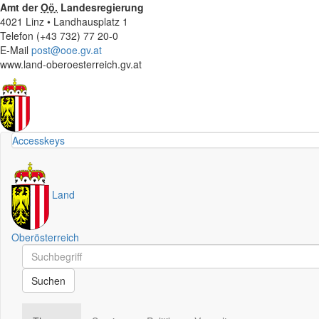
Amt der
Oö.
Landesregierung
4021 Linz • Landhausplatz 1
Telefon (+43 732) 77 20-0
E-Mail
post@ooe.gv.at
www.land-oberoesterreich.gv.at
Accesskeys
Land
Oberösterreich
Schnellsuche
Schnellsuche
Suchen