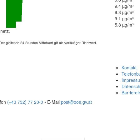
9.4 µg/m³
9.3 µg/m³
9.1 µg/m³
5.8 µg/m³
netz.
 gleitende 24-Stunden Mittelwert gilt als vorläufiger Richtwert.
Kontakt
.
Telefonb
Impress
Datensch
Barrierefr
efon
(+43 732) 77 20-0
• E-Mail
post@ooe.gv.at