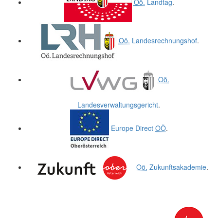
Oö.
Landtag
.
Oö.
Landesrechnungshof
.
Oö.
Landesverwaltungsgericht
.
Europe Direct
OÖ
.
Oö.
Zukunftsakademie
.