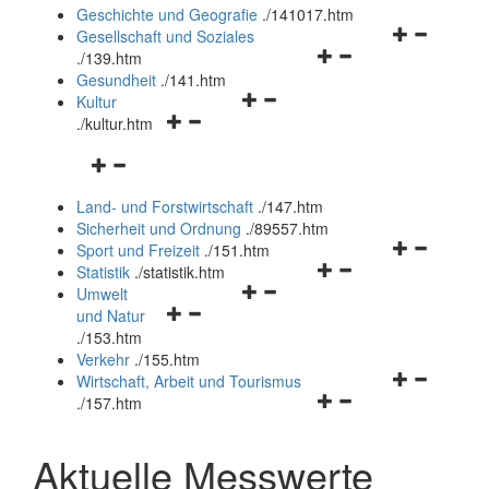
und
Geschichte und Geografie
.
/141017.htm
schließen
Navigationsm
Gesellschaft und Soziales
Navigationsmenü
öffnen
.
/139.htm
öffnen
und
Gesundheit
.
/141.htm
Navigationsmenü
und
schließen
Kultur
Navigationsmenü
öffnen
schließen
.
/kultur.htm
öffnen
und
Navigationsmenü
und
schließen
öffnen
schließen
Land- und Forstwirtschaft
.
/147.htm
und
Sicherheit und Ordnung
.
/89557.htm
schließen
Navigationsm
Sport und Freizeit
.
/151.htm
Navigationsmenü
öffnen
Statistik
.
/statistik.htm
Navigationsmenü
öffnen
und
Umwelt
Navigationsmenü
öffnen
und
schließen
und Natur
öffnen
und
schließen
.
/153.htm
und
schließen
Verkehr
.
/155.htm
schließen
Navigationsm
Wirtschaft, Arbeit und Tourismus
Navigationsmenü
öffnen
.
/157.htm
öffnen
und
und
schließen
Aktuelle Messwerte
schließen