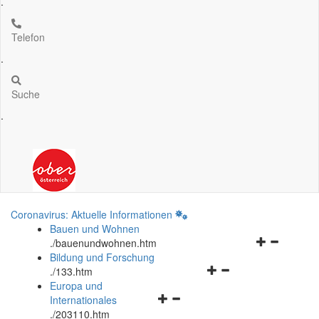
.
Telefon
.
Suche
.
Coronavirus: Aktuelle Informationen
Bauen und Wohnen
Navigationsm
.
/bauenundwohnen.htm
öffnen
Bildung und Forschung
Navigationsmenü
und
.
/133.htm
öffnen
schließen
Europa und
Navigationsmenü
und
Internationales
öffnen
schließen
.
/203110.htm