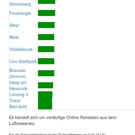
Römerberg
Feuerkogel
Steyr
Wels
Vöcklabruck
Linz-Stadtpark
Braunau
Zentrum
Haag am
Hausruck
Lenzing 3
Traun
Bad Ischl
Es handelt sich um vorläufige Online-Rohdaten aus dem
Luftmessnetz.
Für die Grenzwertprüfung ist der Tagesmittelwert von 0 bis 24 Uhr