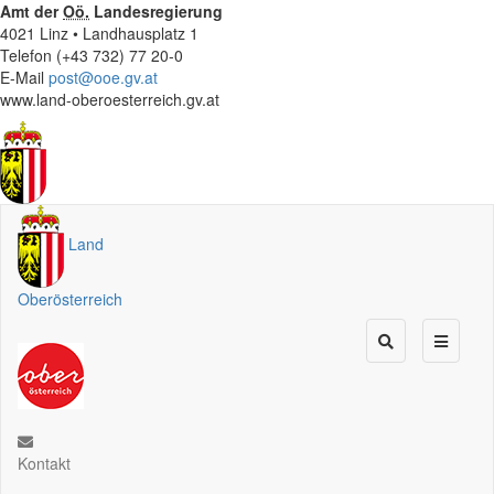
Amt der
Oö.
Landesregierung
4021 Linz • Landhausplatz 1
Telefon (+43 732) 77 20-0
E-Mail
post@ooe.gv.at
www.land-oberoesterreich.gv.at
Land
Oberösterreich
Kontakt