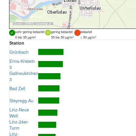
Quellen:
DORIS
,
basemap.at
sehr gering belastet
gering belastet
belastet
0 bis 35 µg/m³
35 bis 50 µg/m³
> 50 µg/m³
Station
Grünbach
Enns-Kristein
3
Gallneukirchen
3
Bad Zell
Steyregg-Au
Linz-Neue
Welt
Linz-24er-
Turm
Linz-