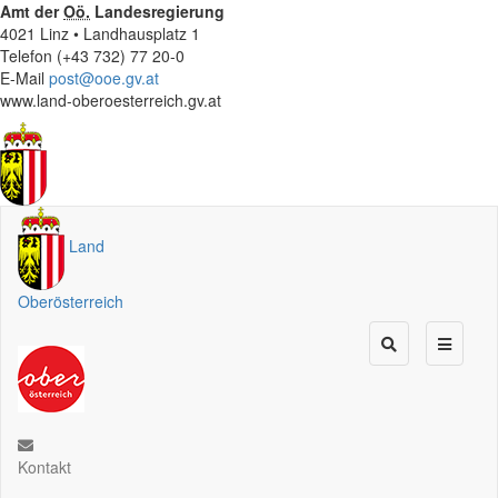
Amt der
Oö.
Landesregierung
4021 Linz • Landhausplatz 1
Telefon (+43 732) 77 20-0
E-Mail
post@ooe.gv.at
www.land-oberoesterreich.gv.at
Land
Oberösterreich
Kontakt