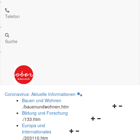
.
Telefon
.
Suche
.
Coronavirus: Aktuelle Informationen
Bauen und Wohnen
Navigationsm
.
/bauenundwohnen.htm
öffnen
Bildung und Forschung
Navigationsmenü
und
.
/133.htm
öffnen
schließen
Europa und
Navigationsmenü
und
Internationales
öffnen
schließen
.
/203110.htm