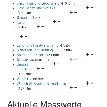
und
Geschichte und Geografie
.
/141017.htm
schließen
Navigationsm
Gesellschaft und Soziales
Navigationsmenü
öffnen
.
/139.htm
öffnen
und
Gesundheit
.
/141.htm
Navigationsmenü
und
schließen
Kultur
Navigationsmenü
öffnen
schließen
.
/kultur.htm
öffnen
und
Navigationsmenü
und
schließen
öffnen
schließen
Land- und Forstwirtschaft
.
/147.htm
und
Sicherheit und Ordnung
.
/89557.htm
schließen
Navigationsm
Sport und Freizeit
.
/151.htm
Navigationsmenü
öffnen
Statistik
.
/statistik.htm
Navigationsmenü
öffnen
und
Umwelt
Navigationsmenü
öffnen
und
schließen
und Natur
öffnen
und
schließen
.
/153.htm
und
schließen
Verkehr
.
/155.htm
schließen
Navigationsm
Wirtschaft, Arbeit und Tourismus
Navigationsmenü
öffnen
.
/157.htm
öffnen
und
und
schließen
Aktuelle Messwerte
schließen