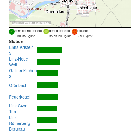
Quellen:
DORIS
,
basemap.at
sehr gering belastet
gering belastet
belastet
0 bis 35 µg/m³
35 bis 50 µg/m³
> 50 µg/m³
Station
Enns-Kristein
3
Linz-Neue
Welt
Gallneukirchen
3
Grünbach
Feuerkogel
Linz-24er-
Turm
Linz-
Römerberg
Braunau