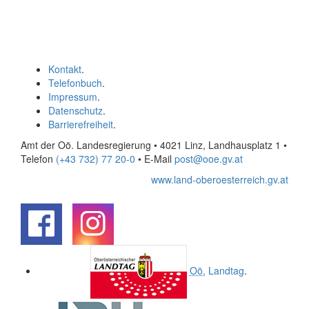
Kontakt
.
Telefonbuch
.
Impressum
.
Datenschutz
.
Barrierefreiheit
.
Amt der Oö. Landesregierung • 4021 Linz, Landhausplatz 1
•
Telefon
(+43 732) 77 20-0
• E-Mail
post@ooe.gv.at
www.land-oberoesterreich.gv.at
.
.
Oö.
Landtag
.