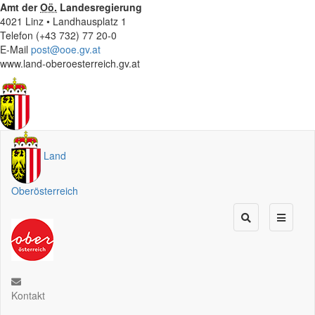
Amt der
Oö.
Landesregierung
4021 Linz • Landhausplatz 1
Telefon (+43 732) 77 20-0
E-Mail
post@ooe.gv.at
www.land-oberoesterreich.gv.at
Land
Oberösterreich
Kontakt