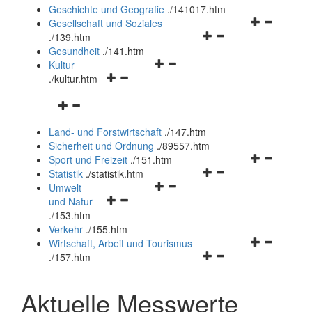
und
Geschichte und Geografie
.
/141017.htm
schließen
Navigationsm
Gesellschaft und Soziales
Navigationsmenü
öffnen
.
/139.htm
öffnen
und
Gesundheit
.
/141.htm
Navigationsmenü
und
schließen
Kultur
Navigationsmenü
öffnen
schließen
.
/kultur.htm
öffnen
und
Navigationsmenü
und
schließen
öffnen
schließen
Land- und Forstwirtschaft
.
/147.htm
und
Sicherheit und Ordnung
.
/89557.htm
schließen
Navigationsm
Sport und Freizeit
.
/151.htm
Navigationsmenü
öffnen
Statistik
.
/statistik.htm
Navigationsmenü
öffnen
und
Umwelt
Navigationsmenü
öffnen
und
schließen
und Natur
öffnen
und
schließen
.
/153.htm
und
schließen
Verkehr
.
/155.htm
schließen
Navigationsm
Wirtschaft, Arbeit und Tourismus
Navigationsmenü
öffnen
.
/157.htm
öffnen
und
und
schließen
Aktuelle Messwerte
schließen