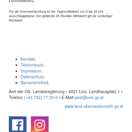
Luftmessnetz.
Für die Grenzwertprüfung ist der Tagesmittelwert von 0 bis 24 Uhr
ausschlaggebend. Der gleitende 24-Stunden Mittelwert gilt als vorläufiger
Richtwert.
Kontakt
.
Telefonbuch
.
Impressum
.
Datenschutz
.
Barrierefreiheit
.
Amt der Oö. Landesregierung • 4021 Linz, Landhausplatz 1
•
Telefon
(+43 732) 77 20-0
• E-Mail
post@ooe.gv.at
www.land-oberoesterreich.gv.at