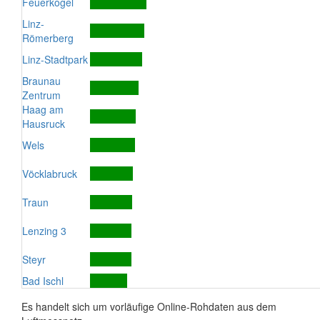
Feuerkogel
Linz-
Römerberg
Linz-Stadtpark
Braunau
Zentrum
Haag am
Hausruck
Wels
Vöcklabruck
Traun
Lenzing 3
Steyr
Bad Ischl
Es handelt sich um vorläufige Online-Rohdaten aus dem