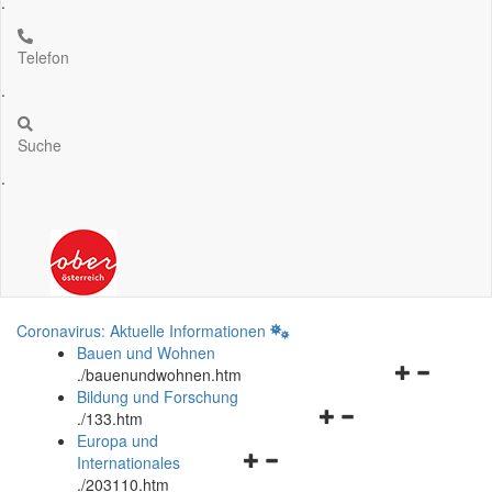
.
Telefon
.
Suche
.
Coronavirus: Aktuelle Informationen
Bauen und Wohnen
Navigationsm
.
/bauenundwohnen.htm
öffnen
Bildung und Forschung
Navigationsmenü
und
.
/133.htm
öffnen
schließen
Europa und
Navigationsmenü
und
Internationales
öffnen
schließen
.
/203110.htm