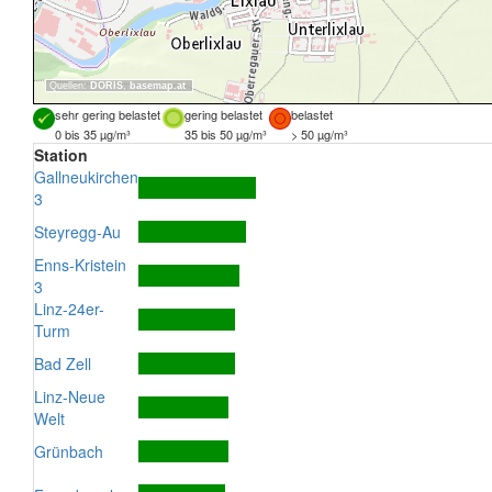
Quellen:
DORIS
,
basemap.at
sehr gering belastet
gering belastet
belastet
0 bis 35 µg/m³
35 bis 50 µg/m³
> 50 µg/m³
Station
Gallneukirchen
3
Steyregg-Au
Enns-Kristein
3
Linz-24er-
Turm
Bad Zell
Linz-Neue
Welt
Grünbach