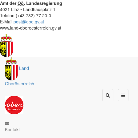
Amt der
Oö.
Landesregierung
4021 Linz • Landhausplatz 1
Telefon (+43 732) 77 20-0
E-Mail
post@ooe.gv.at
www.land-oberoesterreich.gv.at
Land
Oberösterreich
Kontakt