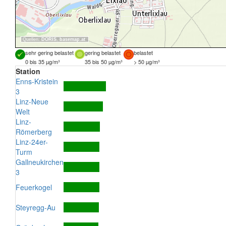
Quellen:
DORIS
,
basemap.at
sehr gering belastet
gering belastet
belastet
0 bis 35 µg/m³
35 bis 50 µg/m³
> 50 µg/m³
Station
Enns-Kristein
3
Linz-Neue
Welt
Linz-
Römerberg
Linz-24er-
Turm
Gallneukirchen
3
Feuerkogel
Steyregg-Au