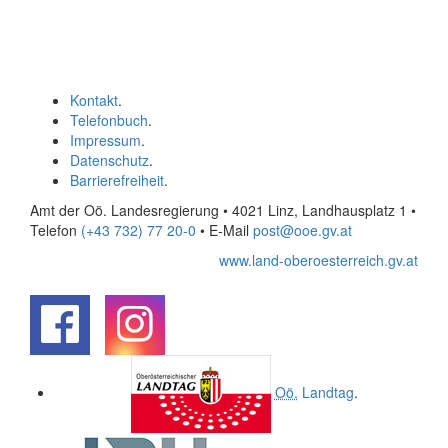
Kontakt
.
Telefonbuch
.
Impressum
.
Datenschutz
.
Barrierefreiheit
.
Amt der Oö. Landesregierung • 4021 Linz, Landhausplatz 1
•
Telefon
(+43 732) 77 20-0
• E-Mail
post@ooe.gv.at
www.land-oberoesterreich.gv.at
.
.
Oö.
Landtag
.