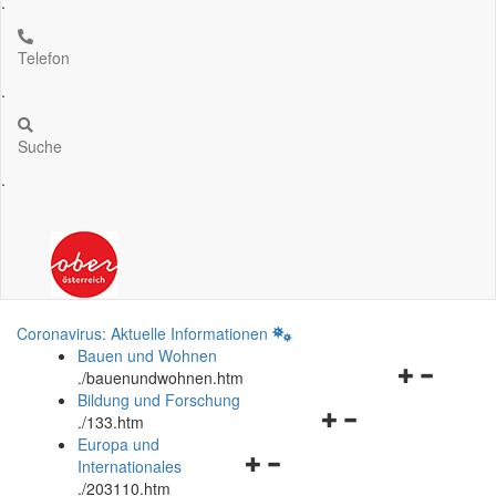
.
Telefon
.
Suche
.
Coronavirus: Aktuelle Informationen
Bauen und Wohnen
Navigationsm
.
/bauenundwohnen.htm
öffnen
Bildung und Forschung
Navigationsmenü
und
.
/133.htm
öffnen
schließen
Europa und
Navigationsmenü
und
Internationales
öffnen
schließen
.
/203110.htm