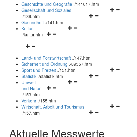
und
Geschichte und Geografie
.
/141017.htm
schließen
Navigationsm
Gesellschaft und Soziales
Navigationsmenü
öffnen
.
/139.htm
öffnen
und
Gesundheit
.
/141.htm
Navigationsmenü
und
schließen
Kultur
Navigationsmenü
öffnen
schließen
.
/kultur.htm
öffnen
und
Navigationsmenü
und
schließen
öffnen
schließen
Land- und Forstwirtschaft
.
/147.htm
und
Sicherheit und Ordnung
.
/89557.htm
schließen
Navigationsm
Sport und Freizeit
.
/151.htm
Navigationsmenü
öffnen
Statistik
.
/statistik.htm
Navigationsmenü
öffnen
und
Umwelt
Navigationsmenü
öffnen
und
schließen
und Natur
öffnen
und
schließen
.
/153.htm
und
schließen
Verkehr
.
/155.htm
schließen
Navigationsm
Wirtschaft, Arbeit und Tourismus
Navigationsmenü
öffnen
.
/157.htm
öffnen
und
und
schließen
Aktuelle Messwerte
schließen