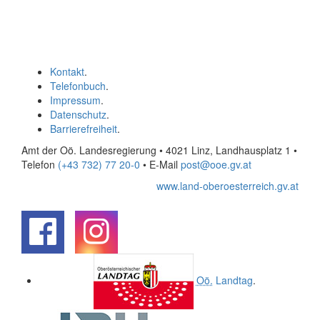
Kontakt
.
Telefonbuch
.
Impressum
.
Datenschutz
.
Barrierefreiheit
.
Amt der Oö. Landesregierung • 4021 Linz, Landhausplatz 1
•
Telefon
(+43 732) 77 20-0
• E-Mail
post@ooe.gv.at
www.land-oberoesterreich.gv.at
.
.
Oö.
Landtag
.