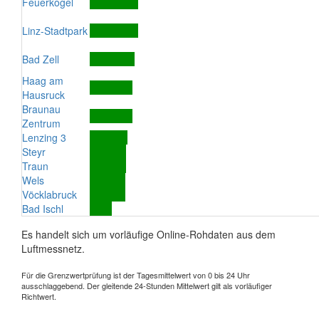
Feuerkogel
Linz-Stadtpark
Bad Zell
Haag am
Hausruck
Braunau
Zentrum
Lenzing 3
Steyr
Traun
Wels
Vöcklabruck
Bad Ischl
Es handelt sich um vorläufige Online-Rohdaten aus dem
Luftmessnetz.
Für die Grenzwertprüfung ist der Tagesmittelwert von 0 bis 24 Uhr
ausschlaggebend. Der gleitende 24-Stunden Mittelwert gilt als vorläufiger
Richtwert.