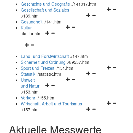
und
Geschichte und Geografie
.
/141017.htm
schließen
Navigationsm
Gesellschaft und Soziales
Navigationsmenü
öffnen
.
/139.htm
öffnen
und
Gesundheit
.
/141.htm
Navigationsmenü
und
schließen
Kultur
Navigationsmenü
öffnen
schließen
.
/kultur.htm
öffnen
und
Navigationsmenü
und
schließen
öffnen
schließen
Land- und Forstwirtschaft
.
/147.htm
und
Sicherheit und Ordnung
.
/89557.htm
schließen
Navigationsm
Sport und Freizeit
.
/151.htm
Navigationsmenü
öffnen
Statistik
.
/statistik.htm
Navigationsmenü
öffnen
und
Umwelt
Navigationsmenü
öffnen
und
schließen
und Natur
öffnen
und
schließen
.
/153.htm
und
schließen
Verkehr
.
/155.htm
schließen
Navigationsm
Wirtschaft, Arbeit und Tourismus
Navigationsmenü
öffnen
.
/157.htm
öffnen
und
und
schließen
Aktuelle Messwerte
schließen