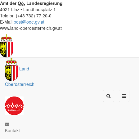
Amt der
Oö.
Landesregierung
4021 Linz • Landhausplatz 1
Telefon (+43 732) 77 20-0
E-Mail
post@ooe.gv.at
www.land-oberoesterreich.gv.at
Land
Oberösterreich
Kontakt