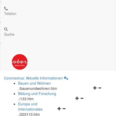
.
Telefon
.
Suche
.
Coronavirus: Aktuelle Informationen
Bauen und Wohnen
Navigationsm
.
/bauenundwohnen.htm
öffnen
Bildung und Forschung
Navigationsmenü
und
.
/133.htm
öffnen
schließen
Europa und
Navigationsmenü
und
Internationales
öffnen
schließen
.
/203110.htm