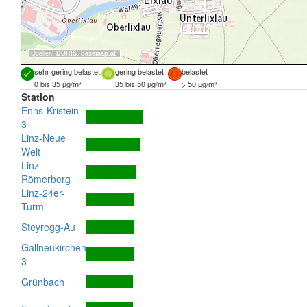
Quellen:
DORIS
,
basemap.at
sehr gering belastet
gering belastet
belastet
0 bis 35 µg/m³
35 bis 50 µg/m³
> 50 µg/m³
Station
Enns-Kristein
3
Linz-Neue
Welt
Linz-
Römerberg
Linz-24er-
Turm
Steyregg-Au
Gallneukirchen
3
Grünbach