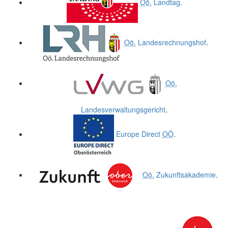
Oö.
Landtag
.
Oö.
Landesrechnungshof
.
Oö.
Landesverwaltungsgericht
.
Europe Direct
OÖ
.
Oö.
Zukunftsakademie
.