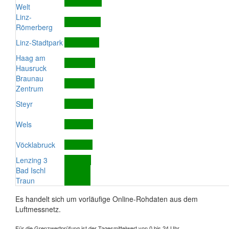
Welt
Linz-
Römerberg
Linz-Stadtpark
Haag am
Hausruck
Braunau
Zentrum
Steyr
Wels
Vöcklabruck
Lenzing 3
Bad Ischl
Traun
Es handelt sich um vorläufige Online-Rohdaten aus dem
Luftmessnetz.
Für die Grenzwertprüfung ist der Tagesmittelwert von 0 bis 24 Uhr