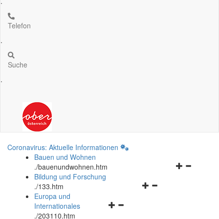
.
Telefon
.
Suche
.
Coronavirus: Aktuelle Informationen
Bauen und Wohnen
Navigationsm
.
/bauenundwohnen.htm
öffnen
Bildung und Forschung
Navigationsmenü
und
.
/133.htm
öffnen
schließen
Europa und
Navigationsmenü
und
Internationales
öffnen
schließen
.
/203110.htm