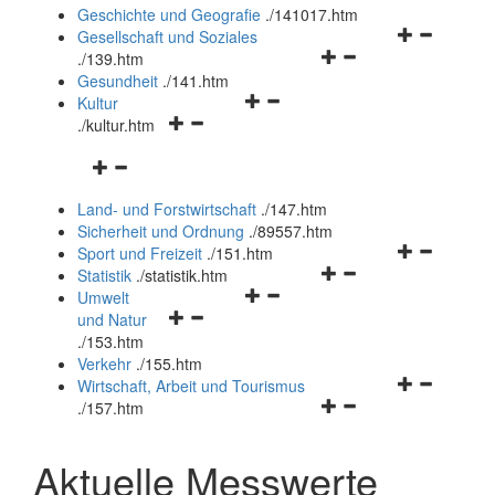
und
Geschichte und Geografie
.
/141017.htm
schließen
Navigationsm
Gesellschaft und Soziales
Navigationsmenü
öffnen
.
/139.htm
öffnen
und
Gesundheit
.
/141.htm
Navigationsmenü
und
schließen
Kultur
Navigationsmenü
öffnen
schließen
.
/kultur.htm
öffnen
und
Navigationsmenü
und
schließen
öffnen
schließen
Land- und Forstwirtschaft
.
/147.htm
und
Sicherheit und Ordnung
.
/89557.htm
schließen
Navigationsm
Sport und Freizeit
.
/151.htm
Navigationsmenü
öffnen
Statistik
.
/statistik.htm
Navigationsmenü
öffnen
und
Umwelt
Navigationsmenü
öffnen
und
schließen
und Natur
öffnen
und
schließen
.
/153.htm
und
schließen
Verkehr
.
/155.htm
schließen
Navigationsm
Wirtschaft, Arbeit und Tourismus
Navigationsmenü
öffnen
.
/157.htm
öffnen
und
und
schließen
Aktuelle Messwerte
schließen