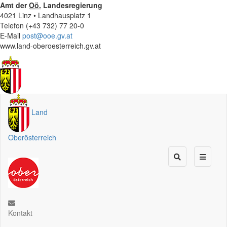
Amt der
Oö.
Landesregierung
4021 Linz • Landhausplatz 1
Telefon (+43 732) 77 20-0
E-Mail
post@ooe.gv.at
www.land-oberoesterreich.gv.at
Land
Oberösterreich
Kontakt