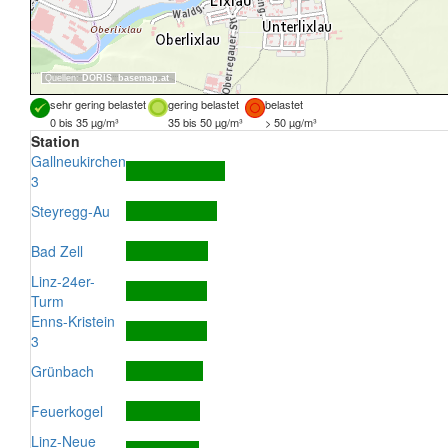
Quellen:
DORIS
,
basemap.at
sehr gering belastet
gering belastet
belastet
0 bis 35 µg/m³
35 bis 50 µg/m³
> 50 µg/m³
Station
Gallneukirchen
3
Steyregg-Au
Bad Zell
Linz-24er-
Turm
Enns-Kristein
3
Grünbach
Feuerkogel
Linz-Neue