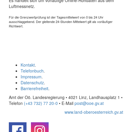
Es handelt sich um vorläufige Online-Rohdaten aus dem
Luftmessnetz.
Für die Grenzwertprüfung ist der Tagesmittelwert von 0 bis 24 Uhr
ausschlaggebend. Der gleitende 24-Stunden Mittelwert gilt als vorläufiger
Richtwert.
Kontakt
.
Telefonbuch
.
Impressum
.
Datenschutz
.
Barrierefreiheit
.
Amt der Oö. Landesregierung • 4021 Linz, Landhausplatz 1
•
Telefon
(+43 732) 77 20-0
• E-Mail
post@ooe.gv.at
www.land-oberoesterreich.gv.at