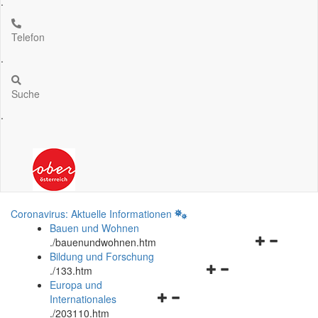
.
Telefon
.
Suche
.
Coronavirus: Aktuelle Informationen
Bauen und Wohnen
Navigationsm
.
/bauenundwohnen.htm
öffnen
Bildung und Forschung
Navigationsmenü
und
.
/133.htm
öffnen
schließen
Europa und
Navigationsmenü
und
Internationales
öffnen
schließen
.
/203110.htm