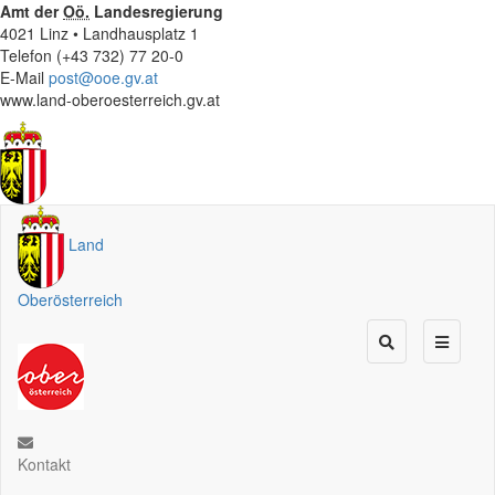
Amt der
Oö.
Landesregierung
4021 Linz • Landhausplatz 1
Telefon (+43 732) 77 20-0
E-Mail
post@ooe.gv.at
www.land-oberoesterreich.gv.at
Land
Oberösterreich
Kontakt