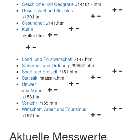
und
Geschichte und Geografie
.
/141017.htm
schließen
Navigationsm
Gesellschaft und Soziales
Navigationsmenü
öffnen
.
/139.htm
öffnen
und
Gesundheit
.
/141.htm
Navigationsmenü
und
schließen
Kultur
Navigationsmenü
öffnen
schließen
.
/kultur.htm
öffnen
und
Navigationsmenü
und
schließen
öffnen
schließen
Land- und Forstwirtschaft
.
/147.htm
und
Sicherheit und Ordnung
.
/89557.htm
schließen
Navigationsm
Sport und Freizeit
.
/151.htm
Navigationsmenü
öffnen
Statistik
.
/statistik.htm
Navigationsmenü
öffnen
und
Umwelt
Navigationsmenü
öffnen
und
schließen
und Natur
öffnen
und
schließen
.
/153.htm
und
schließen
Verkehr
.
/155.htm
schließen
Navigationsm
Wirtschaft, Arbeit und Tourismus
Navigationsmenü
öffnen
.
/157.htm
öffnen
und
und
schließen
Aktuelle Messwerte
schließen