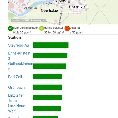
Quellen:
DORIS
,
basemap.at
sehr gering belastet
gering belastet
belastet
0 bis 35 µg/m³
35 bis 50 µg/m³
> 50 µg/m³
Station
Steyregg-Au
Enns-Kristein
3
Gallneukirchen
3
Bad Zell
Grünbach
Linz-24er-
Turm
Linz-Neue
Welt