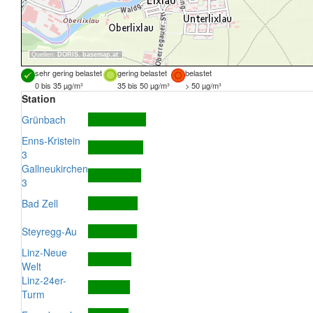
Quellen:
DORIS
,
basemap.at
sehr gering belastet
gering belastet
belastet
0 bis 35 µg/m³
35 bis 50 µg/m³
> 50 µg/m³
Station
Grünbach
Enns-Kristein
3
Gallneukirchen
3
Bad Zell
Steyregg-Au
Linz-Neue
Welt
Linz-24er-
Turm