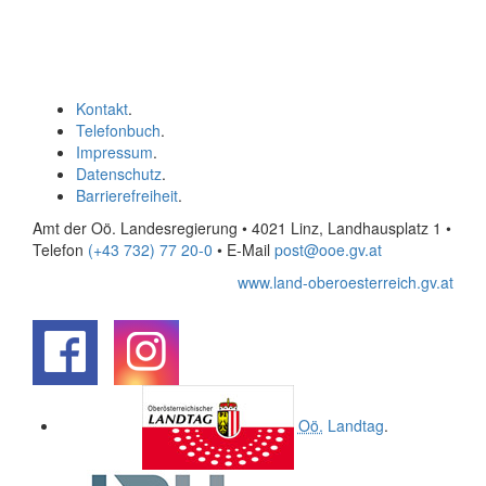
Kontakt
.
Telefonbuch
.
Impressum
.
Datenschutz
.
Barrierefreiheit
.
Amt der Oö. Landesregierung • 4021 Linz, Landhausplatz 1
•
Telefon
(+43 732) 77 20-0
• E-Mail
post@ooe.gv.at
www.land-oberoesterreich.gv.at
.
.
Oö.
Landtag
.