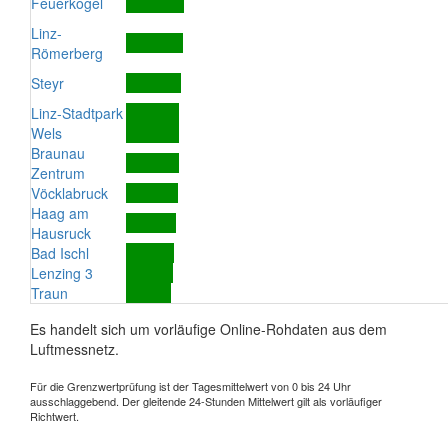
Feuerkogel
Linz-
Römerberg
Steyr
Linz-Stadtpark
Wels
Braunau
Zentrum
Vöcklabruck
Haag am
Hausruck
Bad Ischl
Lenzing 3
Traun
Es handelt sich um vorläufige Online-Rohdaten aus dem
Luftmessnetz.
Für die Grenzwertprüfung ist der Tagesmittelwert von 0 bis 24 Uhr
ausschlaggebend. Der gleitende 24-Stunden Mittelwert gilt als vorläufiger
Richtwert.