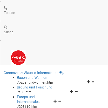
.
Telefon
.
Suche
.
Coronavirus: Aktuelle Informationen
Bauen und Wohnen
Navigationsm
.
/bauenundwohnen.htm
öffnen
Bildung und Forschung
Navigationsmenü
und
.
/133.htm
öffnen
schließen
Europa und
Navigationsmenü
und
Internationales
öffnen
schließen
.
/203110.htm