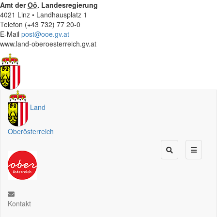
Amt der
Oö.
Landesregierung
4021 Linz • Landhausplatz 1
Telefon (+43 732) 77 20-0
E-Mail
post@ooe.gv.at
www.land-oberoesterreich.gv.at
Land
Oberösterreich
Kontakt