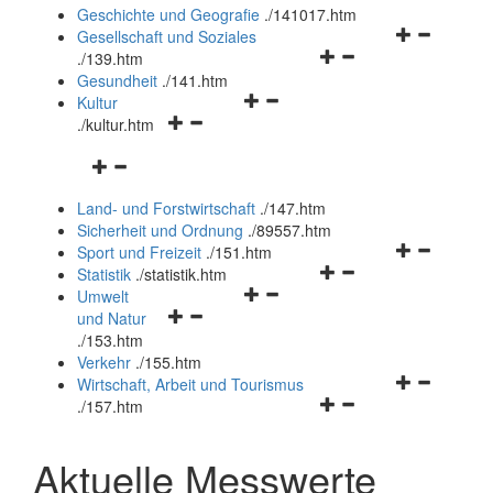
und
Geschichte und Geografie
.
/141017.htm
schließen
Navigationsm
Gesellschaft und Soziales
Navigationsmenü
öffnen
.
/139.htm
öffnen
und
Gesundheit
.
/141.htm
Navigationsmenü
und
schließen
Kultur
Navigationsmenü
öffnen
schließen
.
/kultur.htm
öffnen
und
Navigationsmenü
und
schließen
öffnen
schließen
Land- und Forstwirtschaft
.
/147.htm
und
Sicherheit und Ordnung
.
/89557.htm
schließen
Navigationsm
Sport und Freizeit
.
/151.htm
Navigationsmenü
öffnen
Statistik
.
/statistik.htm
Navigationsmenü
öffnen
und
Umwelt
Navigationsmenü
öffnen
und
schließen
und Natur
öffnen
und
schließen
.
/153.htm
und
schließen
Verkehr
.
/155.htm
schließen
Navigationsm
Wirtschaft, Arbeit und Tourismus
Navigationsmenü
öffnen
.
/157.htm
öffnen
und
und
schließen
Aktuelle Messwerte
schließen