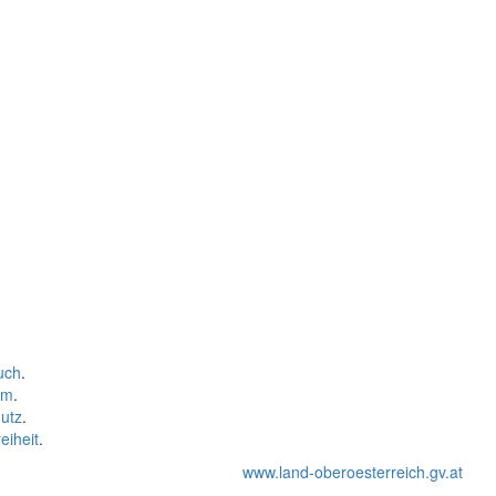
uch
.
um
.
utz
.
eiheit
.
www.land-oberoesterreich.gv.at