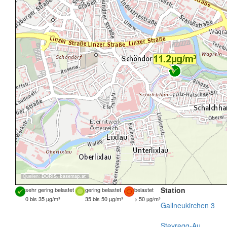
Quellen:
DORIS
,
basemap.at
Station
sehr gering belastet
gering belastet
belastet
0 bis 35 µg/m³
35 bis 50 µg/m³
> 50 µg/m³
Gallneukirchen 3
Steyregg-Au