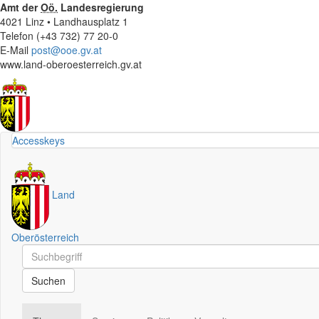
Amt der
Oö.
Landesregierung
4021 Linz • Landhausplatz 1
Telefon (+43 732) 77 20-0
E-Mail
post@ooe.gv.at
www.land-oberoesterreich.gv.at
Accesskeys
Land
Oberösterreich
Schnellsuche
Schnellsuche
Suchen