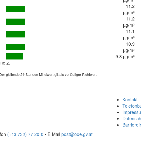
11.2
µg/m³
11.2
µg/m³
11.1
µg/m³
10.9
µg/m³
9.8 µg/m³
netz.
 gleitende 24-Stunden Mittelwert gilt als vorläufiger Richtwert.
Kontakt
.
Telefonb
Impress
Datensch
Barrierefr
efon
(+43 732) 77 20-0
• E-Mail
post@ooe.gv.at