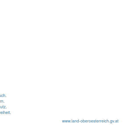
uch
.
um
.
utz
.
eiheit
.
www.land-oberoesterreich.gv.at