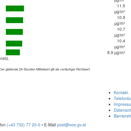
11.5
µg/m³
10.9
µg/m³
10.7
µg/m³
10.4
µg/m³
8.9 µg/m³
netz.
 gleitende 24-Stunden Mittelwert gilt als vorläufiger Richtwert.
Kontakt
.
Telefonb
Impress
Datensch
Barrierefr
efon
(+43 732) 77 20-0
• E-Mail
post@ooe.gv.at