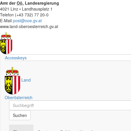
Amt der
Oö.
Landesregierung
4021 Linz • Landhausplatz 1
Telefon (+43 732) 77 20-0
E-Mail
post@ooe.gv.at
www.land-oberoesterreich.gv.at
Accesskeys
Land
Oberösterreich
Schnellsuche
Schnellsuche
Suchen