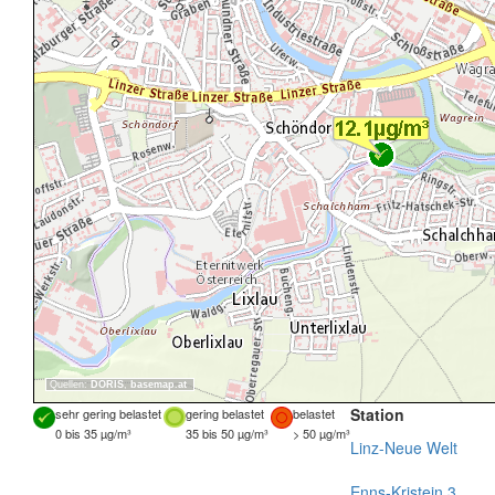
Quellen:
DORIS
,
basemap.at
Station
sehr gering belastet
gering belastet
belastet
0 bis 35 µg/m³
35 bis 50 µg/m³
> 50 µg/m³
Linz-Neue Welt
Enns-Kristein 3