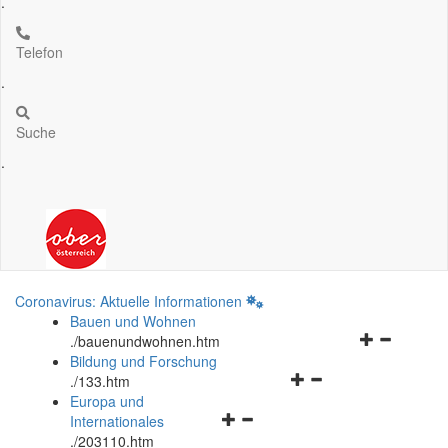
.
Telefon
.
Suche
.
Coronavirus: Aktuelle Informationen
Bauen und Wohnen
Navigationsm
.
/bauenundwohnen.htm
öffnen
Bildung und Forschung
Navigationsmenü
und
.
/133.htm
öffnen
schließen
Europa und
Navigationsmenü
und
Internationales
öffnen
schließen
.
/203110.htm