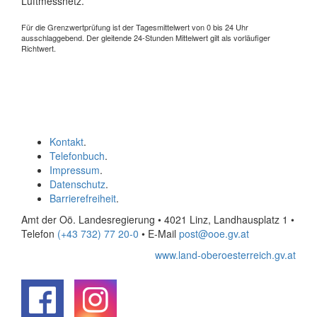
Luftmessnetz.
Für die Grenzwertprüfung ist der Tagesmittelwert von 0 bis 24 Uhr
ausschlaggebend. Der gleitende 24-Stunden Mittelwert gilt als vorläufiger
Richtwert.
Kontakt
.
Telefonbuch
.
Impressum
.
Datenschutz
.
Barrierefreiheit
.
Amt der Oö. Landesregierung • 4021 Linz, Landhausplatz 1
•
Telefon
(+43 732) 77 20-0
• E-Mail
post@ooe.gv.at
www.land-oberoesterreich.gv.at