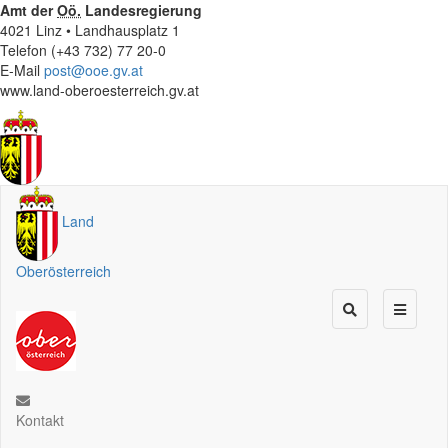
Amt der
Oö.
Landesregierung
4021 Linz • Landhausplatz 1
Telefon (+43 732) 77 20-0
E-Mail
post@ooe.gv.at
www.land-oberoesterreich.gv.at
Land
Oberösterreich
Kontakt