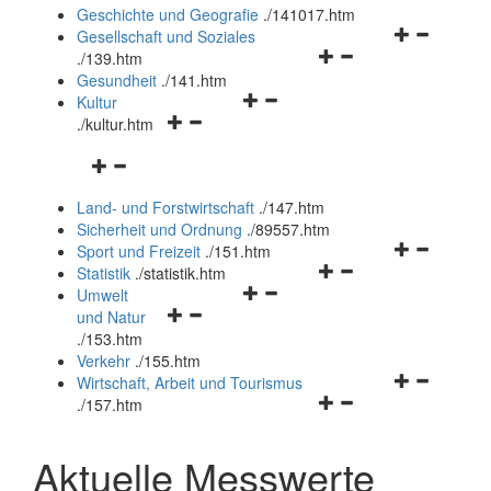
und
Geschichte und Geografie
.
/141017.htm
schließen
Navigationsm
Gesellschaft und Soziales
Navigationsmenü
öffnen
.
/139.htm
öffnen
und
Gesundheit
.
/141.htm
Navigationsmenü
und
schließen
Kultur
Navigationsmenü
öffnen
schließen
.
/kultur.htm
öffnen
und
Navigationsmenü
und
schließen
öffnen
schließen
Land- und Forstwirtschaft
.
/147.htm
und
Sicherheit und Ordnung
.
/89557.htm
schließen
Navigationsm
Sport und Freizeit
.
/151.htm
Navigationsmenü
öffnen
Statistik
.
/statistik.htm
Navigationsmenü
öffnen
und
Umwelt
Navigationsmenü
öffnen
und
schließen
und Natur
öffnen
und
schließen
.
/153.htm
und
schließen
Verkehr
.
/155.htm
schließen
Navigationsm
Wirtschaft, Arbeit und Tourismus
Navigationsmenü
öffnen
.
/157.htm
öffnen
und
und
schließen
Aktuelle Messwerte
schließen