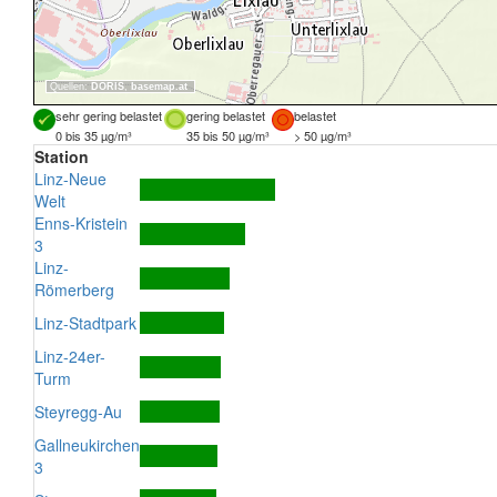
Quellen:
DORIS
,
basemap.at
sehr gering belastet
gering belastet
belastet
0 bis 35 µg/m³
35 bis 50 µg/m³
> 50 µg/m³
Station
Linz-Neue
Welt
Enns-Kristein
3
Linz-
Römerberg
Linz-Stadtpark
Linz-24er-
Turm
Steyregg-Au
Gallneukirchen
3