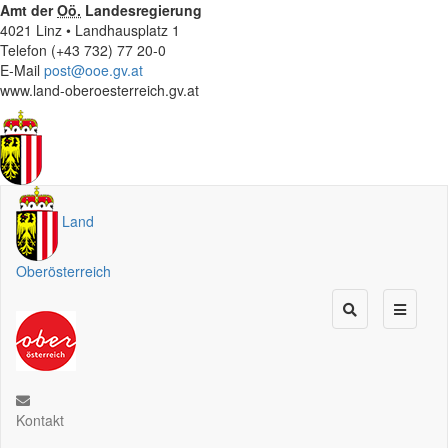
Amt der
Oö.
Landesregierung
4021 Linz • Landhausplatz 1
Telefon (+43 732) 77 20-0
E-Mail
post@ooe.gv.at
www.land-oberoesterreich.gv.at
Land
Oberösterreich
Kontakt