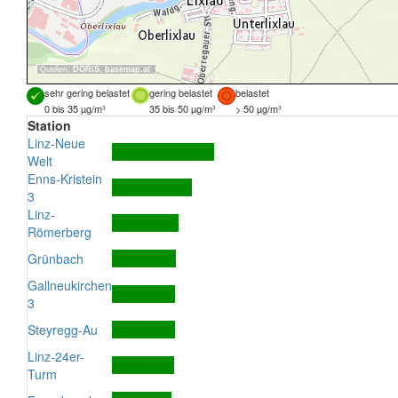
Quellen:
DORIS
,
basemap.at
sehr gering belastet
gering belastet
belastet
0 bis 35 µg/m³
35 bis 50 µg/m³
> 50 µg/m³
Station
Linz-Neue
Welt
Enns-Kristein
3
Linz-
Römerberg
Grünbach
Gallneukirchen
3
Steyregg-Au
Linz-24er-
Turm