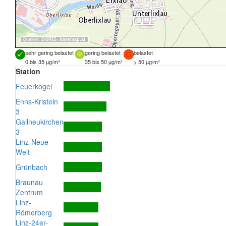
Quellen:
DORIS
,
basemap.at
sehr gering belastet
gering belastet
belastet
0 bis 35 µg/m³
35 bis 50 µg/m³
> 50 µg/m³
Station
Feuerkogel
Enns-Kristein
3
Gallneukirchen
3
Linz-Neue
Welt
Grünbach
Braunau
Zentrum
Linz-
Römerberg
Linz-24er-