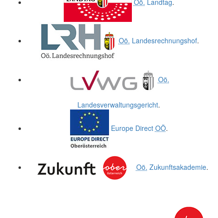
Oö.
Landtag
.
Oö.
Landesrechnungshof
.
Oö.
Landesverwaltungsgericht
.
Europe Direct
OÖ
.
Oö.
Zukunftsakademie
.