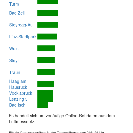
Turm
Bad Zell
Steyregg-Au
Linz-Stadtpark
Wels
Steyr
Traun
Haag am
Hausruck
Vöcklabruck
Lenzing 3
Bad Ischl
Es handelt sich um vorläufige Online-Rohdaten aus dem
Luftmessnetz.
Für die Grenzwertprüfung ist der Tagesmittelwert von 0 bis 24 Uhr