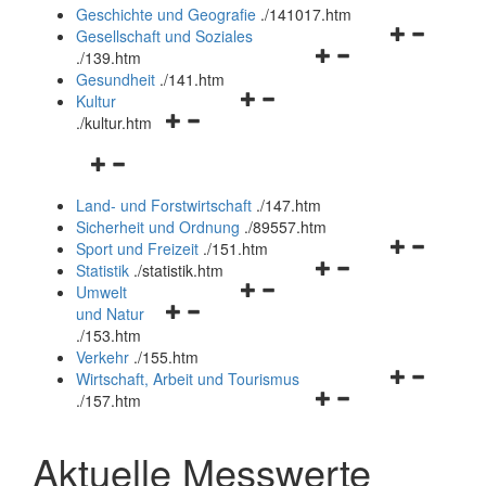
und
Geschichte und Geografie
.
/141017.htm
schließen
Navigationsm
Gesellschaft und Soziales
Navigationsmenü
öffnen
.
/139.htm
öffnen
und
Gesundheit
.
/141.htm
Navigationsmenü
und
schließen
Kultur
Navigationsmenü
öffnen
schließen
.
/kultur.htm
öffnen
und
Navigationsmenü
und
schließen
öffnen
schließen
Land- und Forstwirtschaft
.
/147.htm
und
Sicherheit und Ordnung
.
/89557.htm
schließen
Navigationsm
Sport und Freizeit
.
/151.htm
Navigationsmenü
öffnen
Statistik
.
/statistik.htm
Navigationsmenü
öffnen
und
Umwelt
Navigationsmenü
öffnen
und
schließen
und Natur
öffnen
und
schließen
.
/153.htm
und
schließen
Verkehr
.
/155.htm
schließen
Navigationsm
Wirtschaft, Arbeit und Tourismus
Navigationsmenü
öffnen
.
/157.htm
öffnen
und
und
schließen
Aktuelle Messwerte
schließen