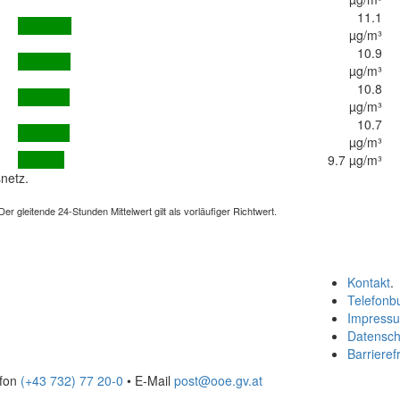
11.1
µg/m³
10.9
µg/m³
10.8
µg/m³
10.7
µg/m³
9.7 µg/m³
netz.
 gleitende 24-Stunden Mittelwert gilt als vorläufiger Richtwert.
Kontakt
.
Telefonb
Impress
Datensch
Barrierefr
efon
(+43 732) 77 20-0
• E-Mail
post@ooe.gv.at