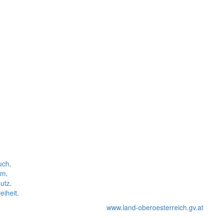
uch
.
um
.
utz
.
eiheit
.
www.land-oberoesterreich.gv.at