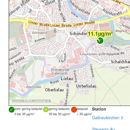
Quellen:
DORIS
,
basemap.at
Station
sehr gering belastet
gering belastet
belastet
0 bis 35 µg/m³
35 bis 50 µg/m³
> 50 µg/m³
Gallneukirchen 3
Steyregg-Au