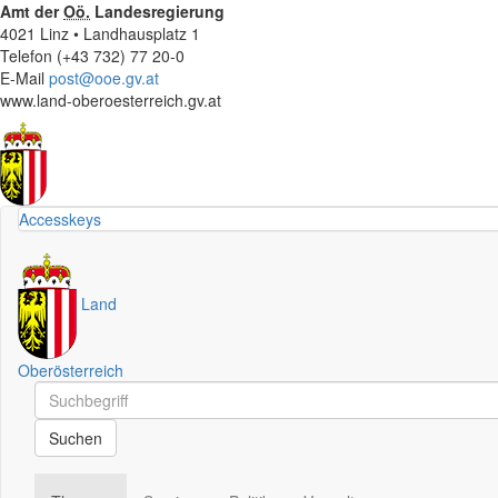
Amt der
Oö.
Landesregierung
4021 Linz • Landhausplatz 1
Telefon (+43 732) 77 20-0
E-Mail
post@ooe.gv.at
www.land-oberoesterreich.gv.at
Accesskeys
Land
Oberösterreich
Schnellsuche
Schnellsuche
Suchen