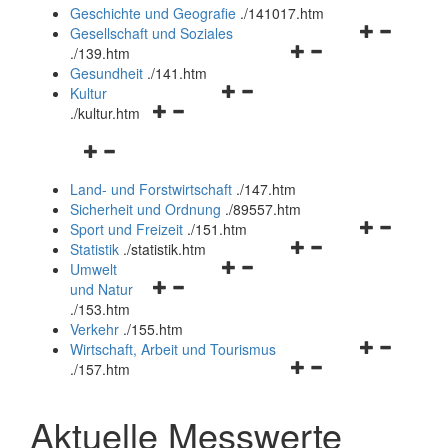
und
Geschichte und Geografie
.
/141017.htm
schließen
Navigationsm
Gesellschaft und Soziales
Navigationsmenü
öffnen
.
/139.htm
öffnen
und
Gesundheit
.
/141.htm
Navigationsmenü
und
schließen
Kultur
Navigationsmenü
öffnen
schließen
.
/kultur.htm
öffnen
und
Navigationsmenü
und
schließen
öffnen
schließen
Land- und Forstwirtschaft
.
/147.htm
und
Sicherheit und Ordnung
.
/89557.htm
schließen
Navigationsm
Sport und Freizeit
.
/151.htm
Navigationsmenü
öffnen
Statistik
.
/statistik.htm
Navigationsmenü
öffnen
und
Umwelt
Navigationsmenü
öffnen
und
schließen
und Natur
öffnen
und
schließen
.
/153.htm
und
schließen
Verkehr
.
/155.htm
schließen
Navigationsm
Wirtschaft, Arbeit und Tourismus
Navigationsmenü
öffnen
.
/157.htm
öffnen
und
und
schließen
Aktuelle Messwerte
schließen