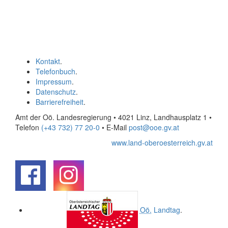
Kontakt
.
Telefonbuch
.
Impressum
.
Datenschutz
.
Barrierefreiheit
.
Amt der Oö. Landesregierung • 4021 Linz, Landhausplatz 1
•
Telefon
(+43 732) 77 20-0
• E-Mail
post@ooe.gv.at
www.land-oberoesterreich.gv.at
.
.
Oö.
Landtag
.