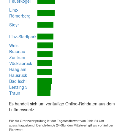
Feuerkogel
Linz-
Römerberg
Steyr
Linz-Stadtpark
Wels
Braunau
Zentrum
Vöcklabruck
Haag am
Hausruck
Bad Ischl
Lenzing 3
Traun
Es handelt sich um vorläufige Online-Rohdaten aus dem
Luftmessnetz.
Für die Grenzwertprüfung ist der Tagesmittelwert von 0 bis 24 Uhr
ausschlaggebend. Der gleitende 24-Stunden Mittelwert gilt als vorläufiger
Richtwert.