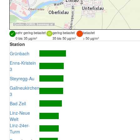
Quellen:
DORIS
,
basemap.at
sehr gering belastet
gering belastet
belastet
0 bis 35 µg/m³
35 bis 50 µg/m³
> 50 µg/m³
Station
Grünbach
Enns-Kristein
3
Steyregg-Au
Gallneukirchen
3
Bad Zell
Linz-Neue
Welt
Linz-24er-
Turm