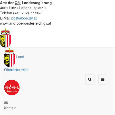
Amt der
Oö.
Landesregierung
4021 Linz • Landhausplatz 1
Telefon (+43 732) 77 20-0
E-Mail
post@ooe.gv.at
www.land-oberoesterreich.gv.at
Land
Oberösterreich
Kontakt