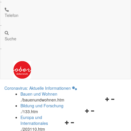
.
Telefon
.
Suche
.
Coronavirus: Aktuelle Informationen
Bauen und Wohnen
Navigationsm
.
/bauenundwohnen.htm
öffnen
Bildung und Forschung
Navigationsmenü
und
.
/133.htm
öffnen
schließen
Europa und
Navigationsmenü
und
Internationales
öffnen
schließen
.
/203110.htm