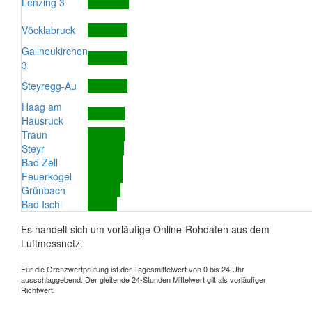
Lenzing 3
Vöcklabruck
Gallneukirchen
3
Steyregg-Au
Haag am
Hausruck
Traun
Steyr
Bad Zell
Feuerkogel
Grünbach
Bad Ischl
Es handelt sich um vorläufige Online-Rohdaten aus dem
Luftmessnetz.
Für die Grenzwertprüfung ist der Tagesmittelwert von 0 bis 24 Uhr
ausschlaggebend. Der gleitende 24-Stunden Mittelwert gilt als vorläufiger
Richtwert.