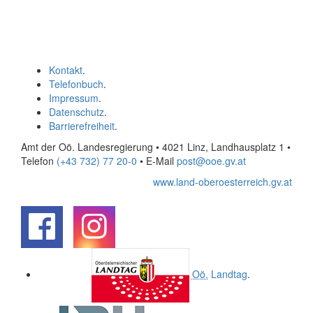
Kontakt
.
Telefonbuch
.
Impressum
.
Datenschutz
.
Barrierefreiheit
.
Amt der Oö. Landesregierung • 4021 Linz, Landhausplatz 1
•
Telefon
(+43 732) 77 20-0
• E-Mail
post@ooe.gv.at
www.land-oberoesterreich.gv.at
.
.
Oö.
Landtag
.