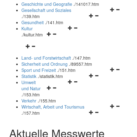
und
Geschichte und Geografie
.
/141017.htm
schließen
Navigationsm
Gesellschaft und Soziales
Navigationsmenü
öffnen
.
/139.htm
öffnen
und
Gesundheit
.
/141.htm
Navigationsmenü
und
schließen
Kultur
Navigationsmenü
öffnen
schließen
.
/kultur.htm
öffnen
und
Navigationsmenü
und
schließen
öffnen
schließen
Land- und Forstwirtschaft
.
/147.htm
und
Sicherheit und Ordnung
.
/89557.htm
schließen
Navigationsm
Sport und Freizeit
.
/151.htm
Navigationsmenü
öffnen
Statistik
.
/statistik.htm
Navigationsmenü
öffnen
und
Umwelt
Navigationsmenü
öffnen
und
schließen
und Natur
öffnen
und
schließen
.
/153.htm
und
schließen
Verkehr
.
/155.htm
schließen
Navigationsm
Wirtschaft, Arbeit und Tourismus
Navigationsmenü
öffnen
.
/157.htm
öffnen
und
und
schließen
Aktuelle Messwerte
schließen