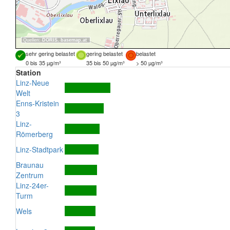
Quellen:
DORIS
,
basemap.at
sehr gering belastet
gering belastet
belastet
0 bis 35 µg/m³
35 bis 50 µg/m³
> 50 µg/m³
Station
Linz-Neue
Welt
Enns-Kristein
3
Linz-
Römerberg
Linz-Stadtpark
Braunau
Zentrum
Linz-24er-
Turm
Wels