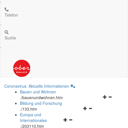
.
Telefon
.
Suche
.
Coronavirus: Aktuelle Informationen
Bauen und Wohnen
Navigationsm
.
/bauenundwohnen.htm
öffnen
Bildung und Forschung
Navigationsmenü
und
.
/133.htm
öffnen
schließen
Europa und
Navigationsmenü
und
Internationales
öffnen
schließen
.
/203110.htm