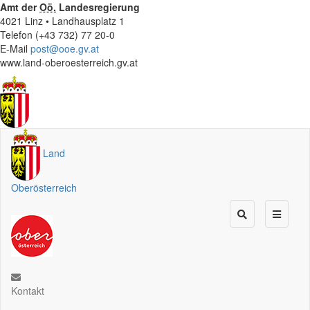
Amt der
Oö.
Landesregierung
4021 Linz • Landhausplatz 1
Telefon (+43 732) 77 20-0
E-Mail
post@ooe.gv.at
www.land-oberoesterreich.gv.at
Land
Oberösterreich
Kontakt