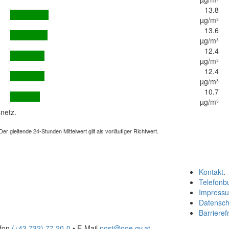
13.8
µg/m³
13.6
µg/m³
12.4
µg/m³
12.4
µg/m³
10.7
µg/m³
netz.
 gleitende 24-Stunden Mittelwert gilt als vorläufiger Richtwert.
Kontakt
.
Telefonb
Impress
Datensch
Barrierefr
efon
(+43 732) 77 20-0
• E-Mail
post@ooe.gv.at