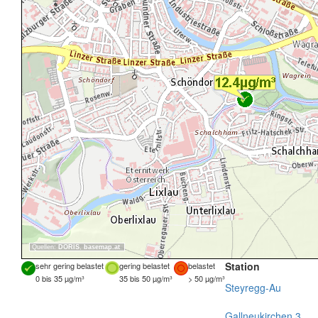
Quellen:
DORIS
,
basemap.at
Station
sehr gering belastet
gering belastet
belastet
0 bis 35 µg/m³
35 bis 50 µg/m³
> 50 µg/m³
Steyregg-Au
Gallneukirchen 3