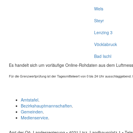
Wels
Steyr
Lenzing 3
Vöcklabruck
Bad Ischl
Es handelt sich um vorläufige Online-Rohdaten aus dem Luftmess
Für die Grenzwertprüfung ist der Tagesmittelwert von 0 bis 24 Uhr ausschlaggebend. Der
Amtstafel
.
Bezirkshauptmannschaften
.
Gemeinden
.
Medienservice
.
Amt der Oö. Landesregierung • 4021 Linz, Landhausplatz 1
• Tel