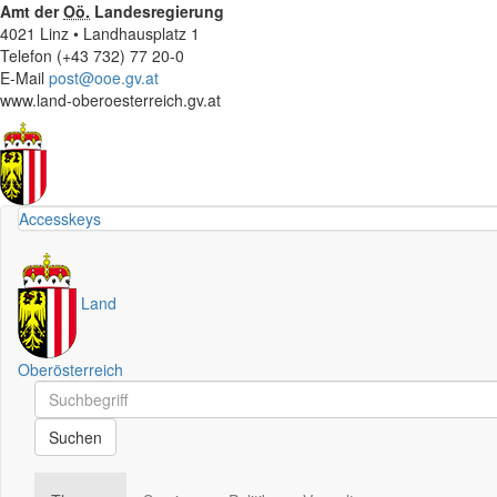
Amt der
Oö.
Landesregierung
4021 Linz • Landhausplatz 1
Telefon (+43 732) 77 20-0
E-Mail
post@ooe.gv.at
www.land-oberoesterreich.gv.at
Accesskeys
Land
Oberösterreich
Schnellsuche
Schnellsuche
Suchen