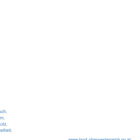
uch
.
um
.
utz
.
eiheit
.
www.land-oberoesterreich.gv.at