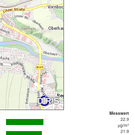
Messwert
22.9
µg/m³
21.9