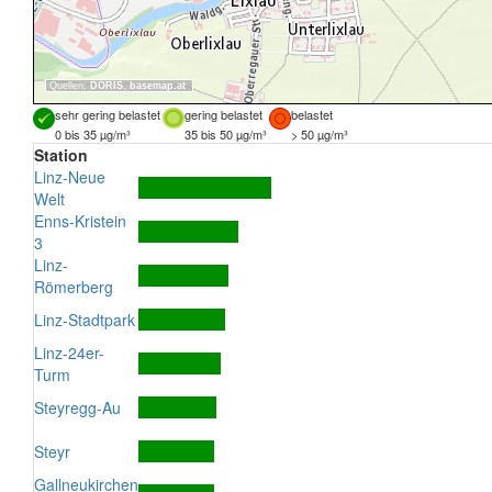
Quellen:
DORIS
,
basemap.at
sehr gering belastet
gering belastet
belastet
0 bis 35 µg/m³
35 bis 50 µg/m³
> 50 µg/m³
Station
Linz-Neue
Welt
Enns-Kristein
3
Linz-
Römerberg
Linz-Stadtpark
Linz-24er-
Turm
Steyregg-Au
Steyr
Gallneukirchen