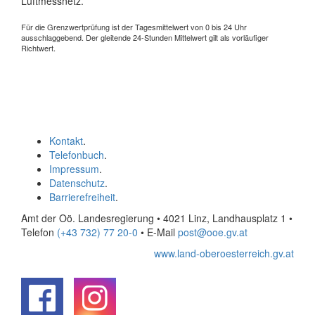
Luftmessnetz.
Für die Grenzwertprüfung ist der Tagesmittelwert von 0 bis 24 Uhr
ausschlaggebend. Der gleitende 24-Stunden Mittelwert gilt als vorläufiger
Richtwert.
Kontakt
.
Telefonbuch
.
Impressum
.
Datenschutz
.
Barrierefreiheit
.
Amt der Oö. Landesregierung • 4021 Linz, Landhausplatz 1
•
Telefon
(+43 732) 77 20-0
• E-Mail
post@ooe.gv.at
www.land-oberoesterreich.gv.at