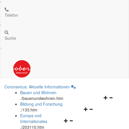
.
Telefon
.
Suche
.
Coronavirus: Aktuelle Informationen
Bauen und Wohnen
Navigationsm
.
/bauenundwohnen.htm
öffnen
Bildung und Forschung
Navigationsmenü
und
.
/133.htm
öffnen
schließen
Europa und
Navigationsmenü
und
Internationales
öffnen
schließen
.
/203110.htm