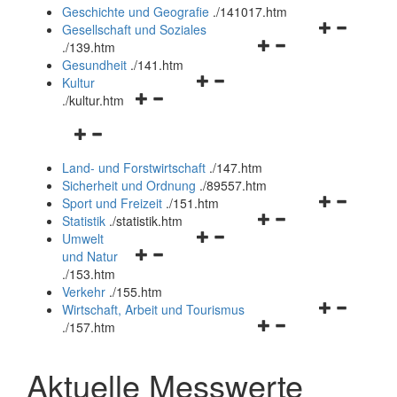
und
Geschichte und Geografie
.
/141017.htm
schließen
Navigationsm
Gesellschaft und Soziales
Navigationsmenü
öffnen
.
/139.htm
öffnen
und
Gesundheit
.
/141.htm
Navigationsmenü
und
schließen
Kultur
Navigationsmenü
öffnen
schließen
.
/kultur.htm
öffnen
und
Navigationsmenü
und
schließen
öffnen
schließen
Land- und Forstwirtschaft
.
/147.htm
und
Sicherheit und Ordnung
.
/89557.htm
schließen
Navigationsm
Sport und Freizeit
.
/151.htm
Navigationsmenü
öffnen
Statistik
.
/statistik.htm
Navigationsmenü
öffnen
und
Umwelt
Navigationsmenü
öffnen
und
schließen
und Natur
öffnen
und
schließen
.
/153.htm
und
schließen
Verkehr
.
/155.htm
schließen
Navigationsm
Wirtschaft, Arbeit und Tourismus
Navigationsmenü
öffnen
.
/157.htm
öffnen
und
und
schließen
Aktuelle Messwerte
schließen