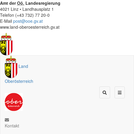
Amt der
Oö.
Landesregierung
4021 Linz • Landhausplatz 1
Telefon (+43 732) 77 20-0
E-Mail
post@ooe.gv.at
www.land-oberoesterreich.gv.at
Land
Oberösterreich
Kontakt