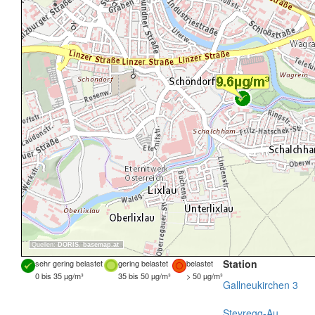
Quellen:
DORIS
,
basemap.at
Station
sehr gering belastet
gering belastet
belastet
0 bis 35 µg/m³
35 bis 50 µg/m³
> 50 µg/m³
Gallneukirchen 3
Steyregg-Au