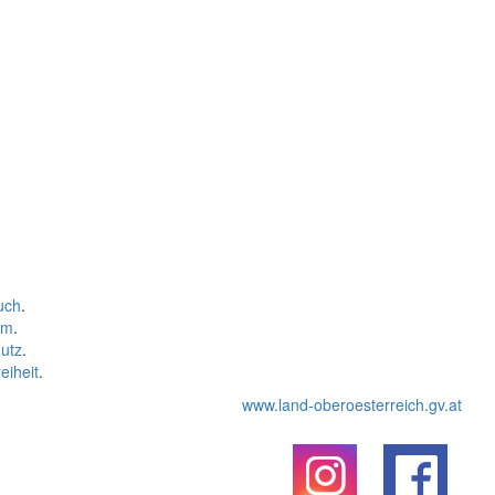
uch
.
um
.
utz
.
eiheit
.
www.land-oberoesterreich.gv.at