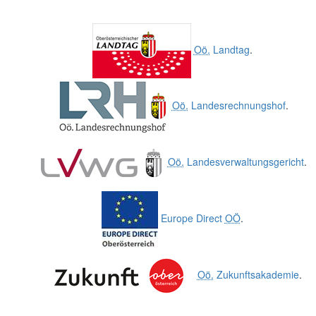
Oö.
Landtag
.
Oö.
Landesrechnungshof
.
Oö.
Landesverwaltungsgericht
.
Europe Direct
OÖ
.
Oö.
Zukunftsakademie
.