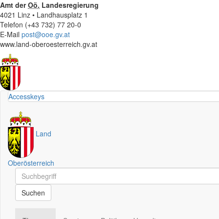
Amt der
Oö.
Landesregierung
4021 Linz • Landhausplatz 1
Telefon (+43 732) 77 20-0
E-Mail
post@ooe.gv.at
www.land-oberoesterreich.gv.at
Accesskeys
Land
Oberösterreich
Schnellsuche
Schnellsuche
Suchen