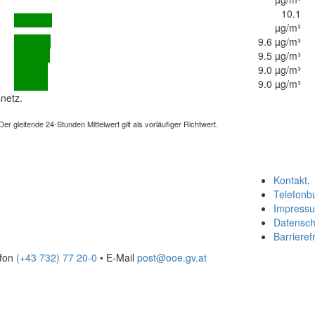
10.1
µg/m³
9.6 µg/m³
9.5 µg/m³
9.0 µg/m³
9.0 µg/m³
netz.
 gleitende 24-Stunden Mittelwert gilt als vorläufiger Richtwert.
Kontakt
.
Telefonb
Impress
Datensch
Barrierefr
efon
(+43 732) 77 20-0
• E-Mail
post@ooe.gv.at