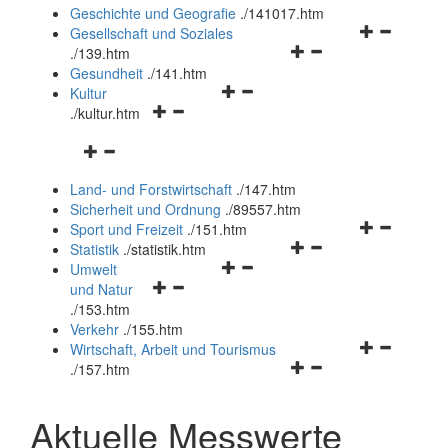
und
Geschichte und Geografie
.
/141017.htm
schließen
Navigationsm
Gesellschaft und Soziales
Navigationsmenü
öffnen
.
/139.htm
öffnen
und
Gesundheit
.
/141.htm
Navigationsmenü
und
schließen
Kultur
Navigationsmenü
öffnen
schließen
.
/kultur.htm
öffnen
und
Navigationsmenü
und
schließen
öffnen
schließen
Land- und Forstwirtschaft
.
/147.htm
und
Sicherheit und Ordnung
.
/89557.htm
schließen
Navigationsm
Sport und Freizeit
.
/151.htm
Navigationsmenü
öffnen
Statistik
.
/statistik.htm
Navigationsmenü
öffnen
und
Umwelt
Navigationsmenü
öffnen
und
schließen
und Natur
öffnen
und
schließen
.
/153.htm
und
schließen
Verkehr
.
/155.htm
schließen
Navigationsm
Wirtschaft, Arbeit und Tourismus
Navigationsmenü
öffnen
.
/157.htm
öffnen
und
und
schließen
Aktuelle Messwerte
schließen