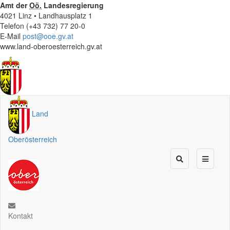
Amt der
Oö.
Landesregierung
4021 Linz • Landhausplatz 1
Telefon (+43 732) 77 20-0
E-Mail
post@ooe.gv.at
www.land-oberoesterreich.gv.at
Land
Oberösterreich
Kontakt