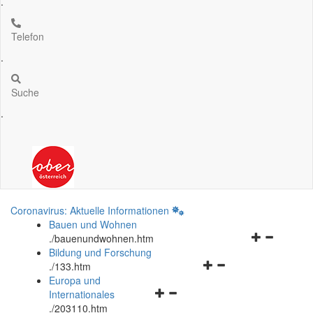
.
Telefon
.
Suche
.
Coronavirus: Aktuelle Informationen
Bauen und Wohnen
Navigationsm
.
/bauenundwohnen.htm
öffnen
Bildung und Forschung
Navigationsmenü
und
.
/133.htm
öffnen
schließen
Europa und
Navigationsmenü
und
Internationales
öffnen
schließen
.
/203110.htm