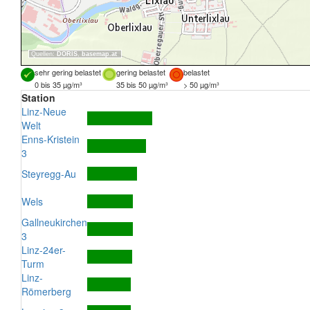
Quellen:
DORIS
,
basemap.at
sehr gering belastet
gering belastet
belastet
0 bis 35 µg/m³
35 bis 50 µg/m³
> 50 µg/m³
Station
Linz-Neue
Welt
Enns-Kristein
3
Steyregg-Au
Wels
Gallneukirchen
3
Linz-24er-
Turm
Linz-
Römerberg