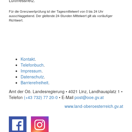
Luftmessnetz.
Für die Grenzwertprüfung ist der Tagesmittelwert von 0 bis 24 Uhr
ausschlaggebend. Der gleitende 24-Stunden Mittelwert gilt als vorläufiger
Richtwert.
Kontakt
.
Telefonbuch
.
Impressum
.
Datenschutz
.
Barrierefreiheit
.
Amt der Oö. Landesregierung • 4021 Linz, Landhausplatz 1
•
Telefon
(+43 732) 77 20-0
• E-Mail
post@ooe.gv.at
www.land-oberoesterreich.gv.at