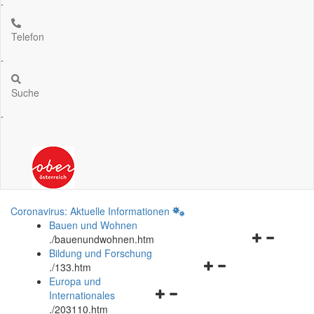
.
Telefon
.
Suche
.
Coronavirus: Aktuelle Informationen
Bauen und Wohnen
Navigationsm
.
/bauenundwohnen.htm
öffnen
Bildung und Forschung
Navigationsmenü
und
.
/133.htm
öffnen
schließen
Europa und
Navigationsmenü
und
Internationales
öffnen
schließen
.
/203110.htm