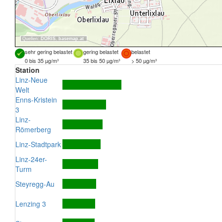
Quellen:
DORIS
,
basemap.at
sehr gering belastet
gering belastet
belastet
0 bis 35 µg/m³
35 bis 50 µg/m³
> 50 µg/m³
Station
Linz-Neue
Welt
Enns-Kristein
3
Linz-
Römerberg
Linz-Stadtpark
Linz-24er-
Turm
Steyregg-Au
Lenzing 3