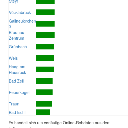
Steyr
Vöcklabruck
Gallneukirchen
3
Braunau
Zentrum
Grünbach
Wels
Haag am
Hausruck
Bad Zell
Feuerkogel
Traun
Bad Ischl
Es handelt sich um vorläufige Online-Rohdaten aus dem