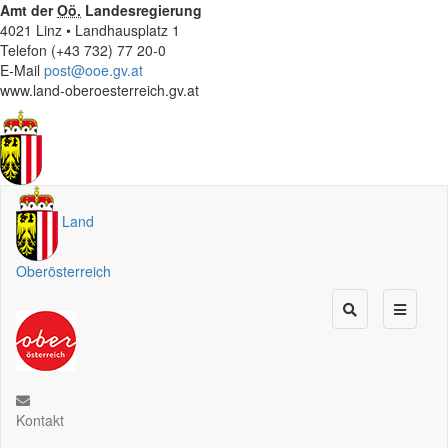
Amt der
Oö.
Landesregierung
4021 Linz • Landhausplatz 1
Telefon (+43 732) 77 20-0
E-Mail
post@ooe.gv.at
www.land-oberoesterreich.gv.at
Land
Oberösterreich
Kontakt