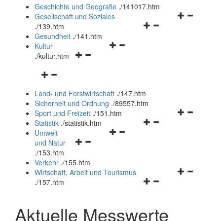
und
Geschichte und Geografie
.
/141017.htm
schließen
Navigationsm
Gesellschaft und Soziales
Navigationsmenü
öffnen
.
/139.htm
öffnen
und
Gesundheit
.
/141.htm
Navigationsmenü
und
schließen
Kultur
Navigationsmenü
öffnen
schließen
.
/kultur.htm
öffnen
und
Navigationsmenü
und
schließen
öffnen
schließen
Land- und Forstwirtschaft
.
/147.htm
und
Sicherheit und Ordnung
.
/89557.htm
schließen
Navigationsm
Sport und Freizeit
.
/151.htm
Navigationsmenü
öffnen
Statistik
.
/statistik.htm
Navigationsmenü
öffnen
und
Umwelt
Navigationsmenü
öffnen
und
schließen
und Natur
öffnen
und
schließen
.
/153.htm
und
schließen
Verkehr
.
/155.htm
schließen
Navigationsm
Wirtschaft, Arbeit und Tourismus
Navigationsmenü
öffnen
.
/157.htm
öffnen
und
und
schließen
Aktuelle Messwerte
schließen