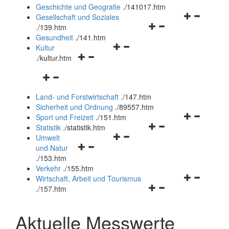
und
Geschichte und Geografie
.
/141017.htm
schließen
Navigationsm
Gesellschaft und Soziales
Navigationsmenü
öffnen
.
/139.htm
öffnen
und
Gesundheit
.
/141.htm
Navigationsmenü
und
schließen
Kultur
Navigationsmenü
öffnen
schließen
.
/kultur.htm
öffnen
und
Navigationsmenü
und
schließen
öffnen
schließen
Land- und Forstwirtschaft
.
/147.htm
und
Sicherheit und Ordnung
.
/89557.htm
schließen
Navigationsm
Sport und Freizeit
.
/151.htm
Navigationsmenü
öffnen
Statistik
.
/statistik.htm
Navigationsmenü
öffnen
und
Umwelt
Navigationsmenü
öffnen
und
schließen
und Natur
öffnen
und
schließen
.
/153.htm
und
schließen
Verkehr
.
/155.htm
schließen
Navigationsm
Wirtschaft, Arbeit und Tourismus
Navigationsmenü
öffnen
.
/157.htm
öffnen
und
und
schließen
Aktuelle Messwerte
schließen