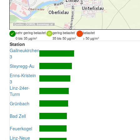
Quellen:
DORIS
,
basemap.at
sehr gering belastet
gering belastet
belastet
0 bis 35 µg/m³
35 bis 50 µg/m³
> 50 µg/m³
Station
Gallneukirchen
3
Steyregg-Au
Enns-Kristein
3
Linz-24er-
Turm
Grünbach
Bad Zell
Feuerkogel
Linz-Neue