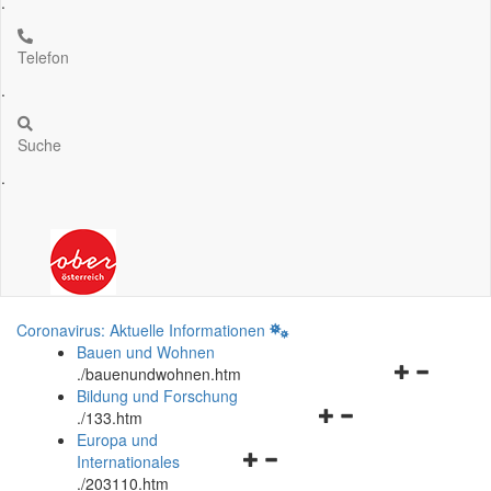
.
Telefon
.
Suche
.
Coronavirus: Aktuelle Informationen
Bauen und Wohnen
Navigationsm
.
/bauenundwohnen.htm
öffnen
Bildung und Forschung
Navigationsmenü
und
.
/133.htm
öffnen
schließen
Europa und
Navigationsmenü
und
Internationales
öffnen
schließen
.
/203110.htm