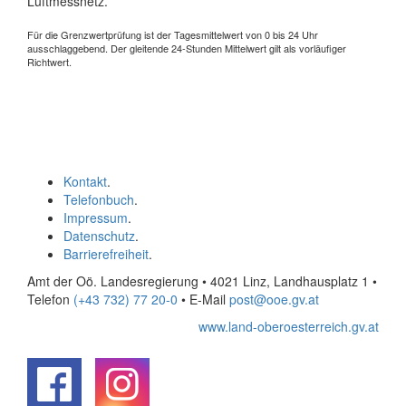
Luftmessnetz.
Für die Grenzwertprüfung ist der Tagesmittelwert von 0 bis 24 Uhr
ausschlaggebend. Der gleitende 24-Stunden Mittelwert gilt als vorläufiger
Richtwert.
Kontakt
.
Telefonbuch
.
Impressum
.
Datenschutz
.
Barrierefreiheit
.
Amt der Oö. Landesregierung • 4021 Linz, Landhausplatz 1
•
Telefon
(+43 732) 77 20-0
• E-Mail
post@ooe.gv.at
www.land-oberoesterreich.gv.at