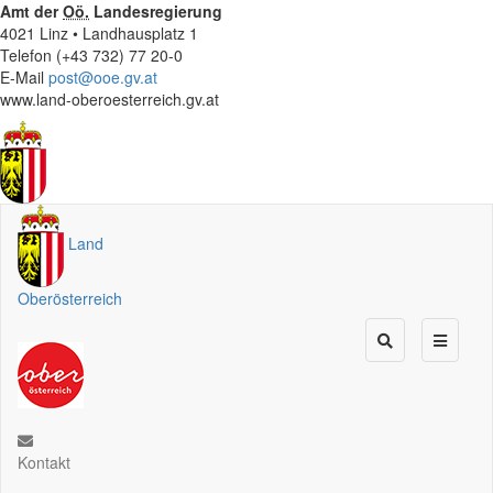
Amt der
Oö.
Landesregierung
4021 Linz • Landhausplatz 1
Telefon (+43 732) 77 20-0
E-Mail
post@ooe.gv.at
www.land-oberoesterreich.gv.at
Land
Oberösterreich
Kontakt