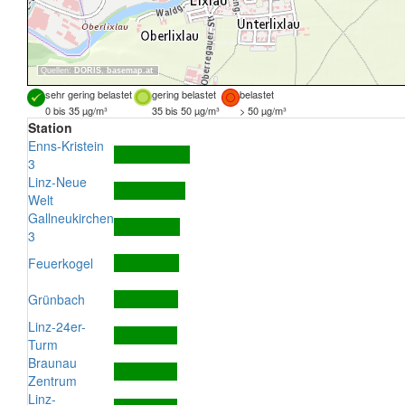
Quellen:
DORIS
,
basemap.at
sehr gering belastet
gering belastet
belastet
0 bis 35 µg/m³
35 bis 50 µg/m³
> 50 µg/m³
Station
Enns-Kristein
3
Linz-Neue
Welt
Gallneukirchen
3
Feuerkogel
Grünbach
Linz-24er-
Turm
Braunau
Zentrum
Linz-