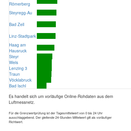
Römerberg
Steyregg-Au
Bad Zell
Linz-Stadtpark
Haag am
Hausruck
Steyr
Wels
Lenzing 3
Traun
Vöcklabruck
Bad Ischl
Es handelt sich um vorläufige Online-Rohdaten aus dem
Luftmessnetz.
Für die Grenzwertprüfung ist der Tagesmittelwert von 0 bis 24 Uhr
ausschlaggebend. Der gleitende 24-Stunden Mittelwert gilt als vorläufiger
Richtwert.