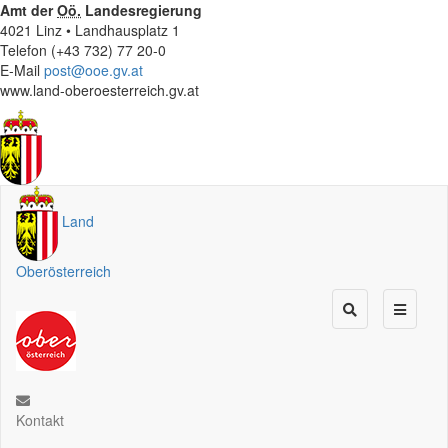
Amt der
Oö.
Landesregierung
4021 Linz • Landhausplatz 1
Telefon (+43 732) 77 20-0
E-Mail
post@ooe.gv.at
www.land-oberoesterreich.gv.at
Land
Oberösterreich
Kontakt