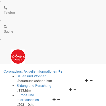
.
Telefon
.
Suche
.
Coronavirus: Aktuelle Informationen
Bauen und Wohnen
Navigationsm
.
/bauenundwohnen.htm
öffnen
Bildung und Forschung
Navigationsmenü
und
.
/133.htm
öffnen
schließen
Europa und
Navigationsmenü
und
Internationales
öffnen
schließen
.
/203110.htm