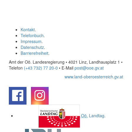
Kontakt
.
Telefonbuch
.
Impressum
.
Datenschutz
.
Barrierefreiheit
.
Amt der Oö. Landesregierung • 4021 Linz, Landhausplatz 1
•
Telefon
(+43 732) 77 20-0
• E-Mail
post@ooe.gv.at
www.land-oberoesterreich.gv.at
.
.
Oö.
Landtag
.