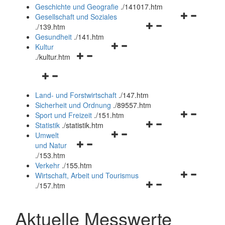
und
Geschichte und Geografie
.
/141017.htm
schließen
Navigationsm
Gesellschaft und Soziales
Navigationsmenü
öffnen
.
/139.htm
öffnen
und
Gesundheit
.
/141.htm
Navigationsmenü
und
schließen
Kultur
Navigationsmenü
öffnen
schließen
.
/kultur.htm
öffnen
und
Navigationsmenü
und
schließen
öffnen
schließen
Land- und Forstwirtschaft
.
/147.htm
und
Sicherheit und Ordnung
.
/89557.htm
schließen
Navigationsm
Sport und Freizeit
.
/151.htm
Navigationsmenü
öffnen
Statistik
.
/statistik.htm
Navigationsmenü
öffnen
und
Umwelt
Navigationsmenü
öffnen
und
schließen
und Natur
öffnen
und
schließen
.
/153.htm
und
schließen
Verkehr
.
/155.htm
schließen
Navigationsm
Wirtschaft, Arbeit und Tourismus
Navigationsmenü
öffnen
.
/157.htm
öffnen
und
und
schließen
Aktuelle Messwerte
schließen