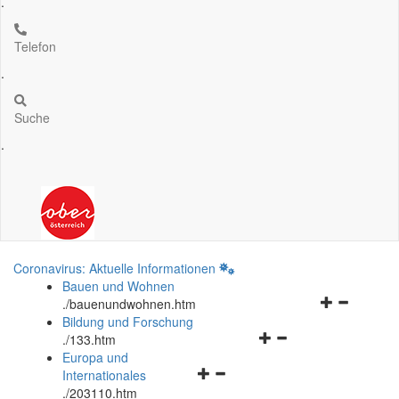
.
Telefon
.
Suche
.
Coronavirus: Aktuelle Informationen
Bauen und Wohnen
Navigationsm
.
/bauenundwohnen.htm
öffnen
Bildung und Forschung
Navigationsmenü
und
.
/133.htm
öffnen
schließen
Europa und
Navigationsmenü
und
Internationales
öffnen
schließen
.
/203110.htm