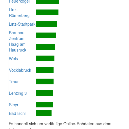
Feuerkogel
Linz-
Römerberg
Linz-Stadtpark
Braunau
Zentrum
Haag am
Hausruck
Wels
Vöcklabruck
Traun
Lenzing 3
Steyr
Bad Ischl
Es handelt sich um vorläufige Online-Rohdaten aus dem