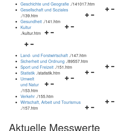
und
Geschichte und Geografie
.
/141017.htm
schließen
Navigationsm
Gesellschaft und Soziales
Navigationsmenü
öffnen
.
/139.htm
öffnen
und
Gesundheit
.
/141.htm
Navigationsmenü
und
schließen
Kultur
Navigationsmenü
öffnen
schließen
.
/kultur.htm
öffnen
und
Navigationsmenü
und
schließen
öffnen
schließen
Land- und Forstwirtschaft
.
/147.htm
und
Sicherheit und Ordnung
.
/89557.htm
schließen
Navigationsm
Sport und Freizeit
.
/151.htm
Navigationsmenü
öffnen
Statistik
.
/statistik.htm
Navigationsmenü
öffnen
und
Umwelt
Navigationsmenü
öffnen
und
schließen
und Natur
öffnen
und
schließen
.
/153.htm
und
schließen
Verkehr
.
/155.htm
schließen
Navigationsm
Wirtschaft, Arbeit und Tourismus
Navigationsmenü
öffnen
.
/157.htm
öffnen
und
und
schließen
Aktuelle Messwerte
schließen