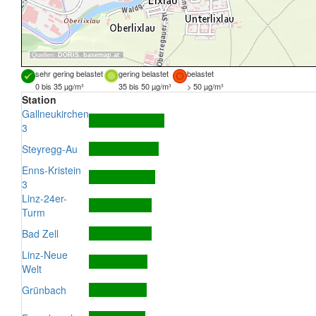
Quellen:
DORIS
,
basemap.at
sehr gering belastet
gering belastet
belastet
0 bis 35 µg/m³
35 bis 50 µg/m³
> 50 µg/m³
Station
Gallneukirchen
3
Steyregg-Au
Enns-Kristein
3
Linz-24er-
Turm
Bad Zell
Linz-Neue
Welt
Grünbach