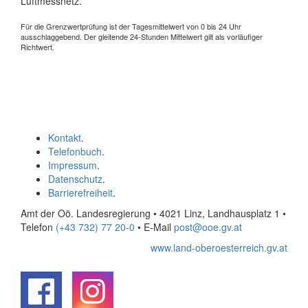
Luftmessnetz.
Für die Grenzwertprüfung ist der Tagesmittelwert von 0 bis 24 Uhr
ausschlaggebend. Der gleitende 24-Stunden Mittelwert gilt als vorläufiger
Richtwert.
Kontakt
.
Telefonbuch
.
Impressum
.
Datenschutz
.
Barrierefreiheit
.
Amt der Oö. Landesregierung • 4021 Linz, Landhausplatz 1
•
Telefon
(+43 732) 77 20-0
• E-Mail
post@ooe.gv.at
www.land-oberoesterreich.gv.at