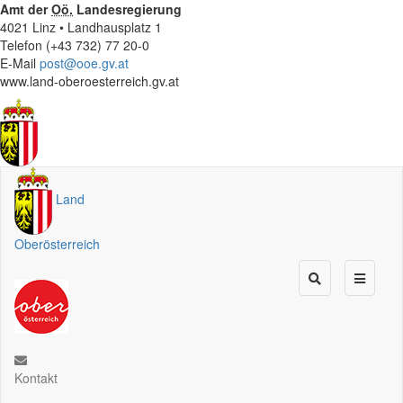
Amt der
Oö.
Landesregierung
4021 Linz • Landhausplatz 1
Telefon (+43 732) 77 20-0
E-Mail
post@ooe.gv.at
www.land-oberoesterreich.gv.at
Land
Oberösterreich
Kontakt