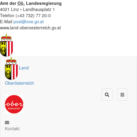
Amt der
Oö.
Landesregierung
4021 Linz • Landhausplatz 1
Telefon (+43 732) 77 20-0
E-Mail
post@ooe.gv.at
www.land-oberoesterreich.gv.at
Land
Oberösterreich
Kontakt