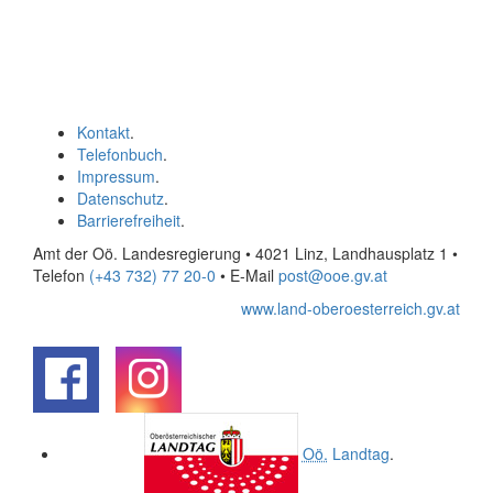
Kontakt
.
Telefonbuch
.
Impressum
.
Datenschutz
.
Barrierefreiheit
.
Amt der Oö. Landesregierung • 4021 Linz, Landhausplatz 1
•
Telefon
(+43 732) 77 20-0
• E-Mail
post@ooe.gv.at
www.land-oberoesterreich.gv.at
.
.
Oö.
Landtag
.