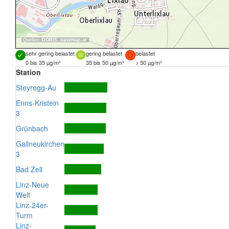
Quellen:
DORIS
,
basemap.at
sehr gering belastet
gering belastet
belastet
0 bis 35 µg/m³
35 bis 50 µg/m³
> 50 µg/m³
Station
Steyregg-Au
Enns-Kristein
3
Grünbach
Gallneukirchen
3
Bad Zell
Linz-Neue
Welt
Linz-24er-
Turm
Linz-