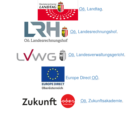
Oö.
Landtag
.
Oö.
Landesrechnungshof
.
Oö.
Landesverwaltungsgericht
.
Europe Direct
OÖ
.
Oö.
Zukunftsakademie
.