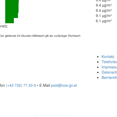
9.4 µg/m³
9.4 µg/m³
9.1 µg/m³
6.1 µg/m³
netz.
 gleitende 24-Stunden Mittelwert gilt als vorläufiger Richtwert.
Kontakt
.
Telefonb
Impress
Datensch
Barrierefr
efon
(+43 732) 77 20-0
• E-Mail
post@ooe.gv.at