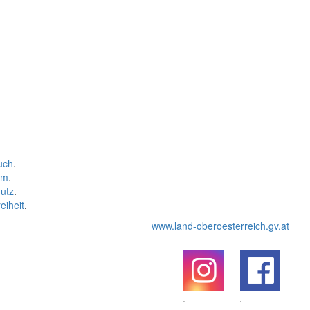
uch
.
um
.
utz
.
eiheit
.
www.land-oberoesterreich.gv.at
.
.