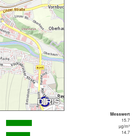
Messwert
15.7
µg/m³
14.7