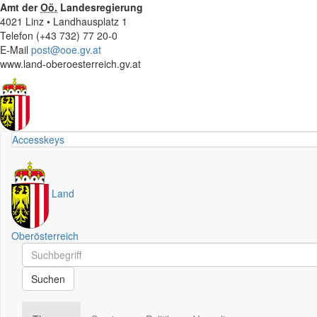
Amt der
Oö.
Landesregierung
4021 Linz • Landhausplatz 1
Telefon (+43 732) 77 20-0
E-Mail
post@ooe.gv.at
www.land-oberoesterreich.gv.at
Accesskeys
Land
Oberösterreich
Schnellsuche
Schnellsuche
Suchen