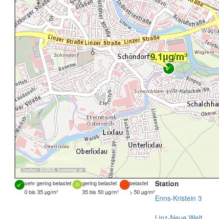
Quellen:
DORIS
,
basemap.at
Station
sehr gering belastet
gering belastet
belastet
0 bis 35 µg/m³
35 bis 50 µg/m³
> 50 µg/m³
Enns-Kristein 3
Linz-Neue Welt