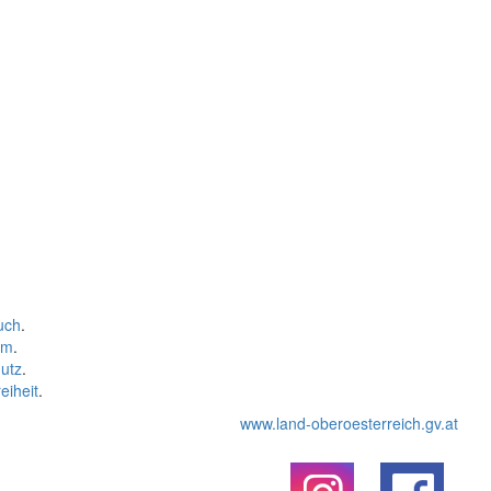
uch
.
um
.
utz
.
eiheit
.
www.land-oberoesterreich.gv.at