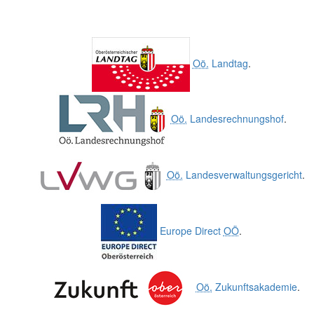
Oö.
Landtag
.
Oö.
Landesrechnungshof
.
Oö.
Landesverwaltungsgericht
.
Europe Direct
OÖ
.
Oö.
Zukunftsakademie
.