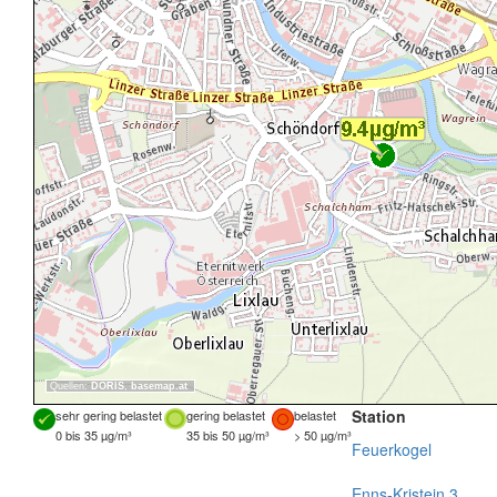
Quellen:
DORIS
,
basemap.at
Station
sehr gering belastet
gering belastet
belastet
0 bis 35 µg/m³
35 bis 50 µg/m³
> 50 µg/m³
Feuerkogel
Enns-Kristein 3