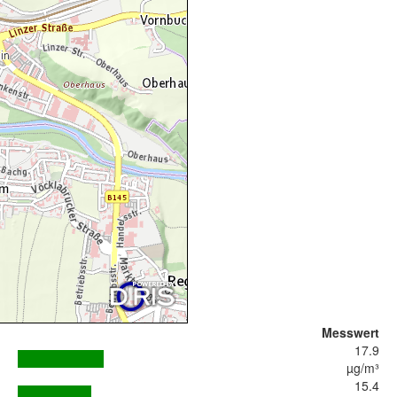
Messwert
17.9
µg/m³
15.4