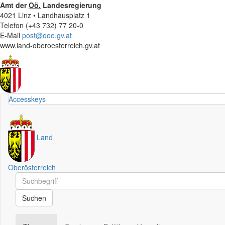
Amt der
Oö.
Landesregierung
4021 Linz • Landhausplatz 1
Telefon (+43 732) 77 20-0
E-Mail
post@ooe.gv.at
www.land-oberoesterreich.gv.at
Accesskeys
Land
Oberösterreich
Schnellsuche
Schnellsuche
Suchen