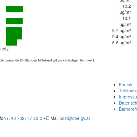
10.2
µg/m³
10.1
µg/m³
9.7 µg/m³
9.4 µg/m³
6.6 µg/m³
netz.
 gleitende 24-Stunden Mittelwert gilt als vorläufiger Richtwert.
Kontakt
.
Telefonb
Impress
Datensch
Barrierefr
efon
(+43 732) 77 20-0
• E-Mail
post@ooe.gv.at