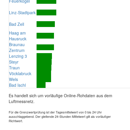
Feuerkogel
Linz-Stadtpark
Bad Zell
Haag am
Hausruck
Braunau
Zentrum
Lenzing 3
Steyr
Traun
Vöcklabruck
Wels
Bad Ischl
Es handelt sich um vorläufige Online-Rohdaten aus dem
Luftmessnetz.
Für die Grenzwertprüfung ist der Tagesmittelwert von 0 bis 24 Uhr
ausschlaggebend. Der gleitende 24-Stunden Mittelwert gilt als vorläufiger
Richtwert.