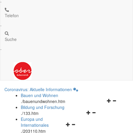
.
Telefon
.
Suche
.
Coronavirus: Aktuelle Informationen
Bauen und Wohnen
Navigationsm
.
/bauenundwohnen.htm
öffnen
Bildung und Forschung
Navigationsmenü
und
.
/133.htm
öffnen
schließen
Europa und
Navigationsmenü
und
Internationales
öffnen
schließen
.
/203110.htm