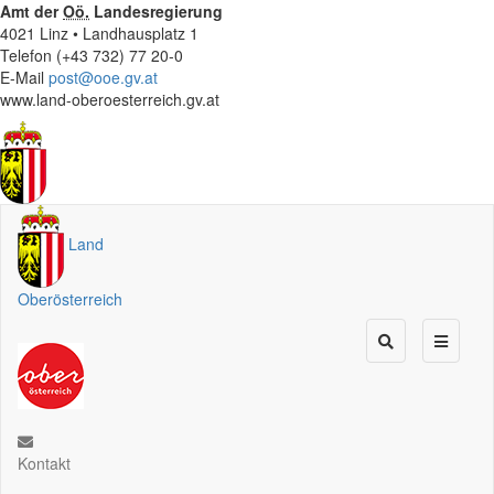
Amt der
Oö.
Landesregierung
4021 Linz • Landhausplatz 1
Telefon (+43 732) 77 20-0
E-Mail
post@ooe.gv.at
www.land-oberoesterreich.gv.at
Land
Oberösterreich
Kontakt