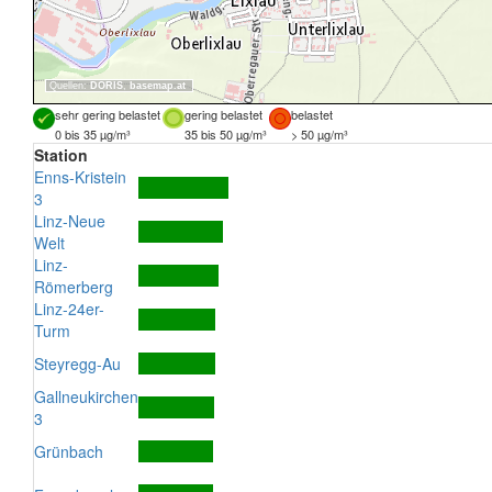
Quellen:
DORIS
,
basemap.at
sehr gering belastet
gering belastet
belastet
0 bis 35 µg/m³
35 bis 50 µg/m³
> 50 µg/m³
Station
Enns-Kristein
3
Linz-Neue
Welt
Linz-
Römerberg
Linz-24er-
Turm
Steyregg-Au
Gallneukirchen
3
Grünbach