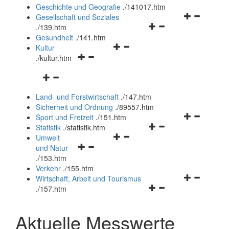
und
Geschichte und Geografie
.
/141017.htm
schließen
Navigationsm
Gesellschaft und Soziales
Navigationsmenü
öffnen
.
/139.htm
öffnen
und
Gesundheit
.
/141.htm
Navigationsmenü
und
schließen
Kultur
Navigationsmenü
öffnen
schließen
.
/kultur.htm
öffnen
und
Navigationsmenü
und
schließen
öffnen
schließen
Land- und Forstwirtschaft
.
/147.htm
und
Sicherheit und Ordnung
.
/89557.htm
schließen
Navigationsm
Sport und Freizeit
.
/151.htm
Navigationsmenü
öffnen
Statistik
.
/statistik.htm
Navigationsmenü
öffnen
und
Umwelt
Navigationsmenü
öffnen
und
schließen
und Natur
öffnen
und
schließen
.
/153.htm
und
schließen
Verkehr
.
/155.htm
schließen
Navigationsm
Wirtschaft, Arbeit und Tourismus
Navigationsmenü
öffnen
.
/157.htm
öffnen
und
und
schließen
Aktuelle Messwerte
schließen