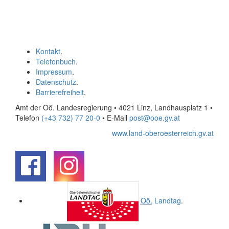
Kontakt
.
Telefonbuch
.
Impressum
.
Datenschutz
.
Barrierefreiheit
.
Amt der Oö. Landesregierung • 4021 Linz, Landhausplatz 1
•
Telefon
(+43 732) 77 20-0
• E-Mail
post@ooe.gv.at
www.land-oberoesterreich.gv.at
.
.
Oö.
Landtag
.