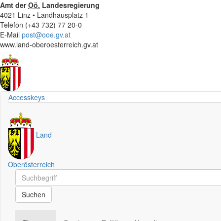
Amt der
Oö.
Landesregierung
4021 Linz • Landhausplatz 1
Telefon (+43 732) 77 20-0
E-Mail
post@ooe.gv.at
www.land-oberoesterreich.gv.at
Accesskeys
Land
Oberösterreich
Schnellsuche
Schnellsuche
Suchen