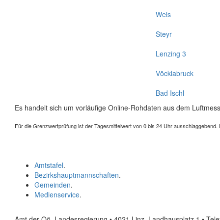
Wels
Steyr
Lenzing 3
Vöcklabruck
Bad Ischl
Es handelt sich um vorläufige Online-Rohdaten aus dem Luftmess
Für die Grenzwertprüfung ist der Tagesmittelwert von 0 bis 24 Uhr ausschlaggebend. Der
Amtstafel
.
Bezirkshauptmannschaften
.
Gemeinden
.
Medienservice
.
Amt der Oö. Landesregierung • 4021 Linz, Landhausplatz 1
• Tel