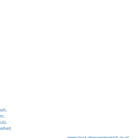
uch
.
um
.
utz
.
eiheit
.
www.land-oberoesterreich.gv.at