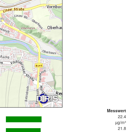
Messwert
22.4
µg/m³
21.8