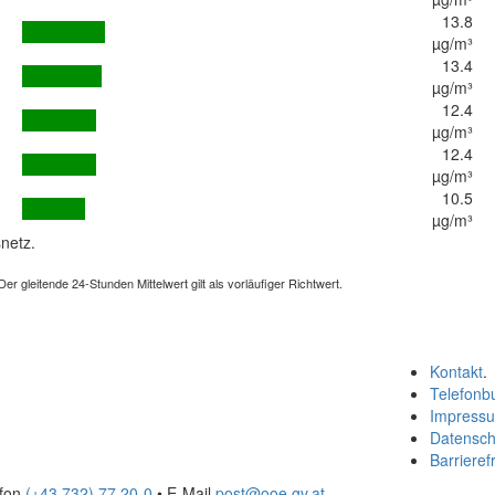
13.8
µg/m³
13.4
µg/m³
12.4
µg/m³
12.4
µg/m³
10.5
µg/m³
netz.
 gleitende 24-Stunden Mittelwert gilt als vorläufiger Richtwert.
Kontakt
.
Telefonb
Impress
Datensch
Barrierefr
efon
(+43 732) 77 20-0
• E-Mail
post@ooe.gv.at