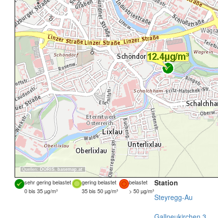
Quellen:
DORIS
,
basemap.at
Station
sehr gering belastet
gering belastet
belastet
0 bis 35 µg/m³
35 bis 50 µg/m³
> 50 µg/m³
Steyregg-Au
Gallneukirchen 3