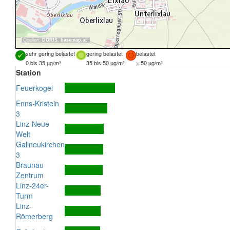
Quellen:
DORIS
,
basemap.at
sehr gering belastet
gering belastet
belastet
0 bis 35 µg/m³
35 bis 50 µg/m³
> 50 µg/m³
Station
Feuerkogel
Enns-Kristein
3
Linz-Neue
Welt
Gallneukirchen
3
Braunau
Zentrum
Linz-24er-
Turm
Linz-
Römerberg