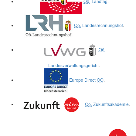
Oö.
Landtag
.
Oö.
Landesrechnungshof
.
Oö.
Landesverwaltungsgericht
.
Europe Direct
OÖ
.
Oö.
Zukunftsakademie
.