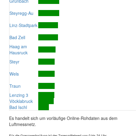
Grünbach
Steyregg-Au
Linz-Stadtpark
Bad Zell
Haag am
Hausruck
Steyr
Wels
Traun
Lenzing 3
Vöcklabruck
Bad Ischl
Es handelt sich um vorläufige Online-Rohdaten aus dem
Luftmessnetz.
Für die Grenzwertprüfung ist der Tagesmittelwert von 0 bis 24 Uhr