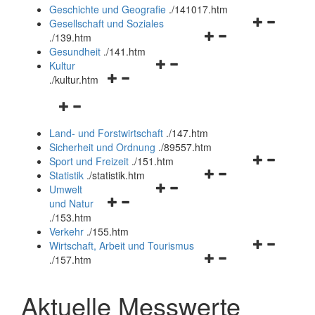
und
Geschichte und Geografie
.
/141017.htm
schließen
Navigationsm
Gesellschaft und Soziales
Navigationsmenü
öffnen
.
/139.htm
öffnen
und
Gesundheit
.
/141.htm
Navigationsmenü
und
schließen
Kultur
Navigationsmenü
öffnen
schließen
.
/kultur.htm
öffnen
und
Navigationsmenü
und
schließen
öffnen
schließen
Land- und Forstwirtschaft
.
/147.htm
und
Sicherheit und Ordnung
.
/89557.htm
schließen
Navigationsm
Sport und Freizeit
.
/151.htm
Navigationsmenü
öffnen
Statistik
.
/statistik.htm
Navigationsmenü
öffnen
und
Umwelt
Navigationsmenü
öffnen
und
schließen
und Natur
öffnen
und
schließen
.
/153.htm
und
schließen
Verkehr
.
/155.htm
schließen
Navigationsm
Wirtschaft, Arbeit und Tourismus
Navigationsmenü
öffnen
.
/157.htm
öffnen
und
und
schließen
Aktuelle Messwerte
schließen