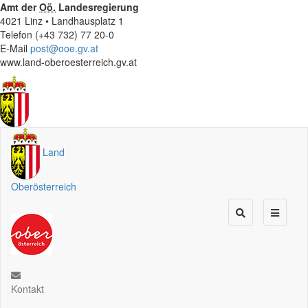
Amt der
Oö.
Landesregierung
4021 Linz • Landhausplatz 1
Telefon (+43 732) 77 20-0
E-Mail
post@ooe.gv.at
www.land-oberoesterreich.gv.at
Land
Oberösterreich
Kontakt