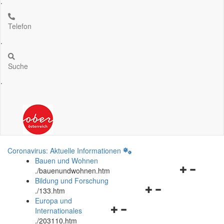
.
Telefon
.
Suche
.
Coronavirus: Aktuelle Informationen
Bauen und Wohnen
Navigationsm
.
/bauenundwohnen.htm
öffnen
Bildung und Forschung
Navigationsmenü
und
.
/133.htm
öffnen
schließen
Europa und
Navigationsmenü
und
Internationales
öffnen
schließen
.
/203110.htm